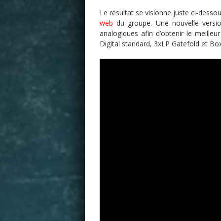
Le résultat se visionne juste ci-dessou
web
du groupe. Une nouvelle versio
analogiques afin d’obtenir le meille
Digital standard, 3xLP Gatefold et Box