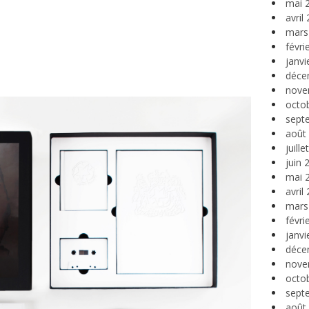
mai 
avril
mars
févri
janvi
déce
nove
octo
sept
août
juill
juin 
mai 
avril
mars
févri
janvi
déce
nove
octo
sept
août