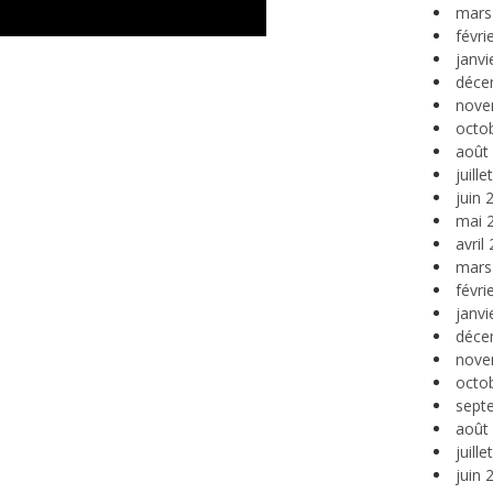
mars
févri
janvi
déce
nove
octo
août
juill
juin 
mai 
avril
mars
févri
janvi
déce
nove
octo
sept
août
juill
juin 