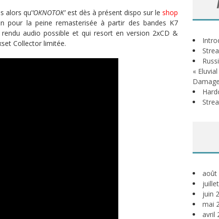
s alors qu’
‘OKNOTOK’
est dès à présent dispo sur le
shop
n pour la peine remasterisée à partir des bandes K7
ur rendu audio possible et qui resort en version 2xCD &
Intr
set Collector limitée.
Stre
Russi
« Eluvia
Damage
Hardc
Stre
août
juill
juin 
mai 
avril