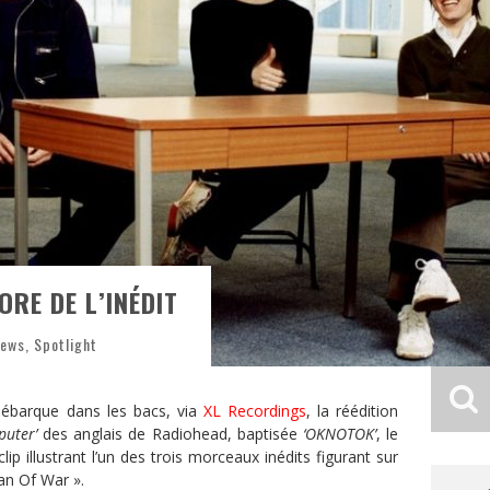
RE DE L’INÉDIT
News
,
Spotlight
débarque dans les bacs, via
XL Recordings
, la réédition
uter’
des anglais de Radiohead, baptisée
‘OKNOTOK’
, le
lip illustrant l’un des trois morceaux inédits figurant sur
Man Of War ».