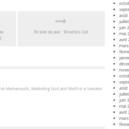
octo
sept
août
juill
juin 
on
Stream du jour : Directors Cut
mai 
)
avril
mars
févri
janvi
déce
nove
octo
sept
août
and-Mamamushi, Marketing God and Moth in a Sweater.
juill
juin 
mai 
avril
mars
févri