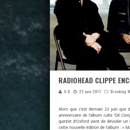
RADIOHEAD CLIPPE ENCO
A.D
22 juin 2017
Breaking 
Alors que c’est demain 23 juin que 
anniversaire de l’album culte
‘OK Comp
quintet d’Oxford vient de dévoiler un c
cette nouvelle édition de l’album : « 