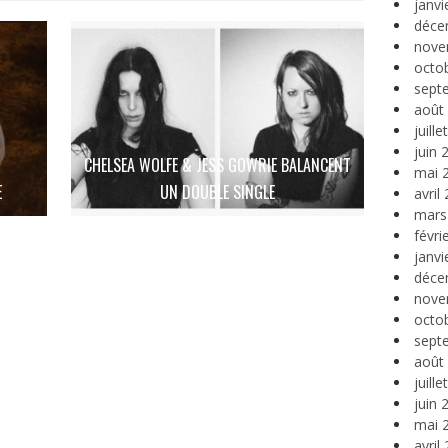
janvi
déce
nove
octo
sept
août
juill
juin 
CHELSEA WOLFE & JESS GOWRIE BALANCENT
mai 
E
UN DOUBLE SINGLE
avril
mars
févri
janvi
déce
nove
octo
sept
août
juill
juin 
mai 
avril