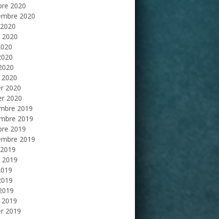
bre 2020
embre 2020
 2020
et 2020
2020
2020
 2020
 2020
er 2020
er 2020
mbre 2019
mbre 2019
bre 2019
embre 2019
 2019
et 2019
2019
2019
 2019
 2019
er 2019