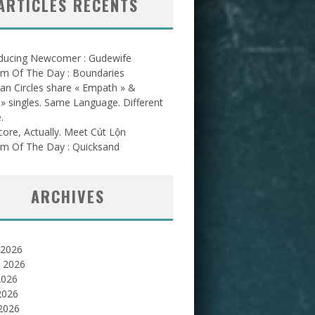
ARTICLES RÉCENTS
oducing Newcomer : Gudewife
am Of The Day : Boundaries
an Circles share « Empath » &
l » singles. Same Language. Different
.
ore, Actually. Meet Cút Lộn
am Of The Day : Quicksand
ARCHIVES
 2026
et 2026
2026
2026
 2026