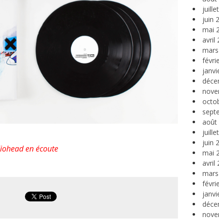
juill
juin 
mai 
avril
mars
févri
janvi
déce
nove
octo
sept
août
juill
juin 
diohead en écoute
mai 
avril
mars
févri
janvi
déce
nove