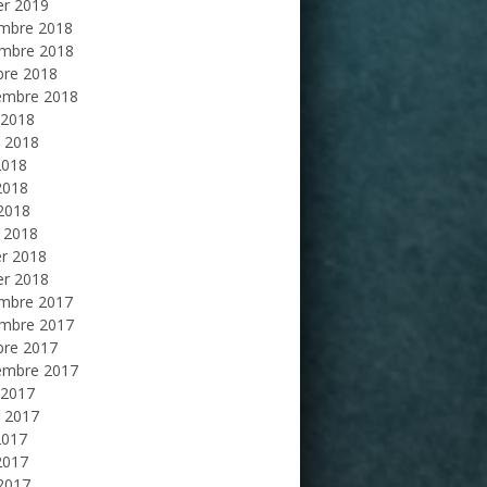
er 2019
mbre 2018
mbre 2018
bre 2018
embre 2018
 2018
et 2018
2018
2018
 2018
 2018
er 2018
er 2018
mbre 2017
mbre 2017
bre 2017
embre 2017
 2017
et 2017
2017
2017
 2017