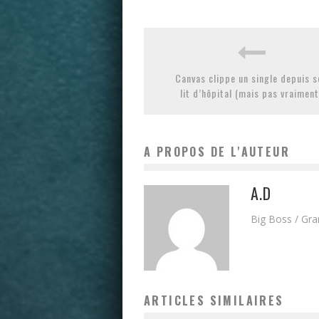
Canvas clippe un single depuis s
lit d’hôpital (mais pas vraiment
A PROPOS DE L'AUTEUR
A.D
Big Boss / Gr
ARTICLES SIMILAIRES