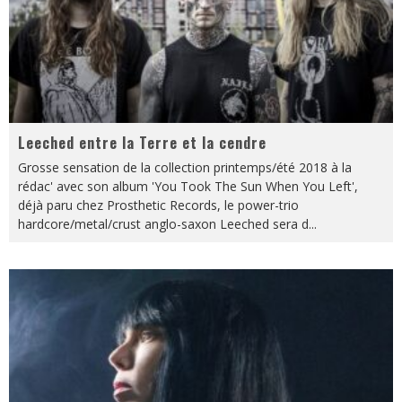
Leeched entre la Terre et la cendre
Grosse sensation de la collection printemps/été 2018 à la
rédac' avec son album 'You Took The Sun When You Left',
déjà paru chez Prosthetic Records, le power-trio
hardcore/metal/crust anglo-saxon Leeched sera d
...