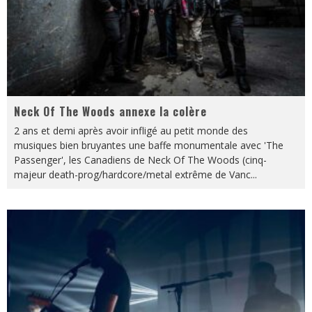
Neck Of The Woods annexe la colère
2 ans et demi après avoir infligé au petit monde des
musiques bien bruyantes une baffe monumentale avec 'The
Passenger', les Canadiens de Neck Of The Woods (cinq-
majeur death-prog/hardcore/metal extrême de Vanc
...