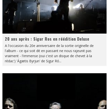
20 ans après : Sigur Ros en réédition Deluxe
A l'occasion du 20e anniversaire de la sortie originelle de
l'album - ce qui soit dit en passant ne nous rajeunit pas
vraiment - l'immense (oui c'est un disque de chevet à la
rédac') 'Ágætis Byrjun' de Sigur Ró
...