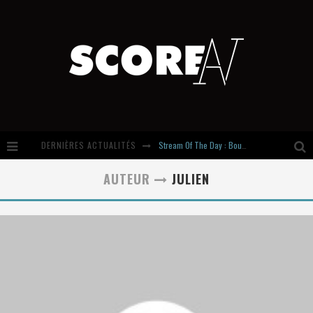
Stream Of The Day : Boundaries
DERNIÈRES ACTUALITÉS
Russian Circles share « Empath » & « Eluvial » singles. Same Language. Different Damage.
AUTEUR
JULIEN
Hardcore, Actually. Meet Cút Lộn
Introducing Newcomer : Gudewife