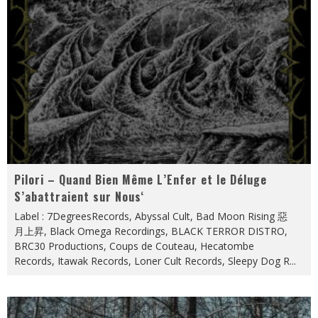
Pilori – Quand Bien Même L’Enfer et le Déluge
S’abattraient sur Nous‘
Label : 7DegreesRecords, Abyssal Cult, Bad Moon Rising 惡
月上昇, Black Omega Recordings, BLACK TERROR DISTRO,
BRC30 Productions, Coups de Couteau, Hecatombe
Records, Itawak Records, Loner Cult Records, Sleepy Dog R
...