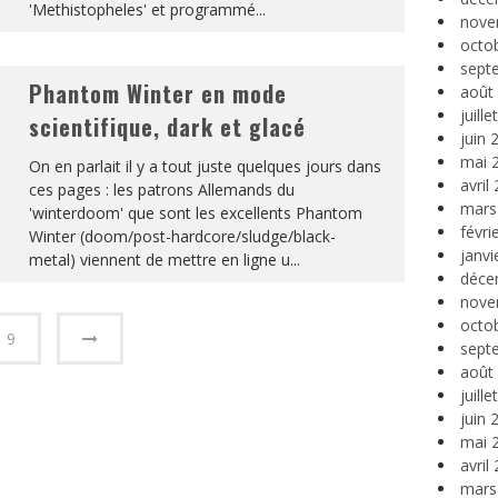
'Methistopheles' et programmé
...
nove
octo
sept
Phantom Winter en mode
août
juill
scientifique, dark et glacé
juin 
mai 
On en parlait il y a tout juste quelques jours dans
avril
ces pages : les patrons Allemands du
mars
'winterdoom' que sont les excellents Phantom
févri
Winter (doom/post-hardcore/sludge/black-
janvi
metal) viennent de mettre en ligne u
...
déce
nove
octo
9
sept
août
juill
juin 
mai 
avril
mars