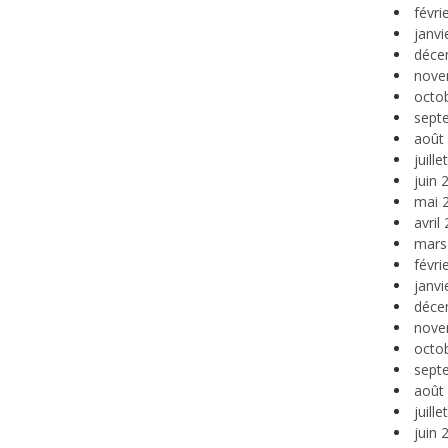
févri
janvi
déce
nove
octo
sept
août
juill
juin 
mai 
avril
mars
févri
janvi
déce
nove
octo
sept
août
juill
juin 