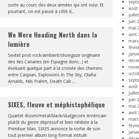
sept
sorte au cours des deux années qui ont suivi. Et
août
pourtant, on est passé à côté d
...
juill
juin 
mai 
We Were Heading North dans la
avril
mars
lumière
févri
janvi
Sextet post-rock/ambient/shoegaze originaire
déce
des Iles Canaries (en Espagne donc...) et
nove
évoluant quelque part à la croisée des chemins
octo
entre Caspian, Explosions In The Sky, Olafur
sept
Arnalds, Nils Frahm, Death Cab
...
août
juill
juin 
SIXES, fleuve et méphistophélique
mai 
avril
Quartet doom/metal/black/sludgecore Américain
mars
plutôt du genre dépressif et bien nihiliste à la
févri
Primitive Man, SIXES annonce la sortie de son
janvi
tout premier album long-format intitulé
déce