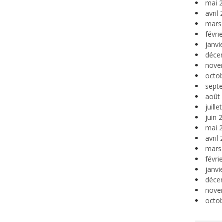
mai 
avril
mars
févri
janvi
déce
nove
octo
sept
août
juill
juin 
mai 
avril
mars
févri
janvi
déce
nove
octo