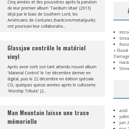
Cinq années et des poussières après la parution
de leur premier album 'Taedium Vitae' (2013)
déjà par le biais de Southern Lord, les
Américains de Centuries (hardcore/metal/punk)
ont poursuivi leur collaboratio
...
Intr
Stre
Russi
Glassjaw contrôle le matériel
« Eluvia
vinyl
Damage
Hardc
Après avoir sorti son tant attendu nouvel album
Stre
'Material Control' le 1er décembre dernier en
digital, puis le 22 décembre en édition spéciale
CD, quelques quinze années après le cultissime
'Worship Tribute' (2
...
août
Man Mountain laisse une trace
juill
mémorielle
juin 
mai 