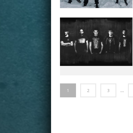
1
2
3
…