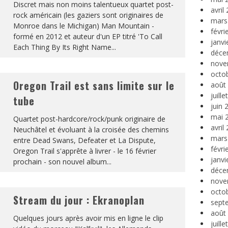
Discret mais non moins talentueux quartet post-
avril
rock américain (les gaziers sont originaires de
mars
Monroe dans le Michigan) Man Mountain -
févri
formé en 2012 et auteur d'un EP titré 'To Call
janvi
Each Thing By Its Right Name
...
déce
nove
octo
Oregon Trail est sans limite sur le
août
juill
tube
juin 
mai 
Quartet post-hardcore/rock/punk originaire de
avril
Neuchâtel et évoluant à la croisée des chemins
mars
entre Dead Swans, Defeater et La Dispute,
févri
Oregon Trail s'apprête à livrer - le 16 février
janvi
prochain - son nouvel album
...
déce
nove
octo
Stream du jour : Ekranoplan
sept
août
Quelques jours après avoir mis en ligne le clip
juill