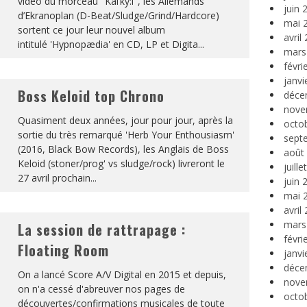
vidéo du morceau "Kal’ky:l", les Allemands
juin 
d’Ekranoplan (D-Beat/Sludge/Grind/Hardcore)
mai 
sortent ce jour leur nouvel album
avril
intitulé 'Hypnopædia' en CD, LP et Digita
...
mars
févri
janvi
Boss Keloid top Chrono
déce
nove
Quasiment deux années, jour pour jour, après la
octo
sortie du très remarqué 'Herb Your Enthousiasm'
sept
(2016, Black Bow Records), les Anglais de Boss
août
Keloid (stoner/prog' vs sludge/rock) livreront le
juill
27 avril prochain
...
juin 
mai 
avril
mars
La session de rattrapage :
févri
Floating Room
janvi
déce
On a lancé Score A/V Digital en 2015 et depuis,
nove
on n'a cessé d'abreuver nos pages de
octo
découvertes/confirmations musicales de toute