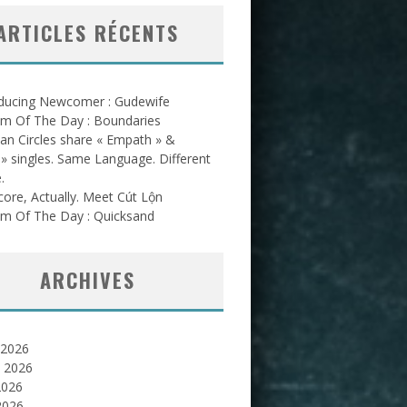
ARTICLES RÉCENTS
oducing Newcomer : Gudewife
am Of The Day : Boundaries
an Circles share « Empath » &
l » singles. Same Language. Different
.
ore, Actually. Meet Cút Lộn
am Of The Day : Quicksand
ARCHIVES
 2026
et 2026
2026
2026