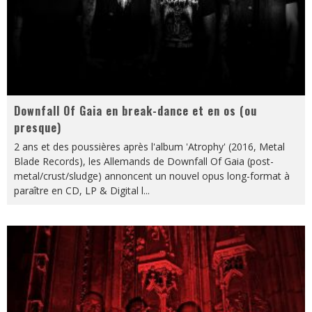
Downfall Of Gaia en break-dance et en os (ou
presque)
2 ans et des poussières après l'album 'Atrophy' (2016, Metal
Blade Records), les Allemands de Downfall Of Gaia (post-
metal/crust/sludge) annoncent un nouvel opus long-format à
paraître en CD, LP & Digital l
...