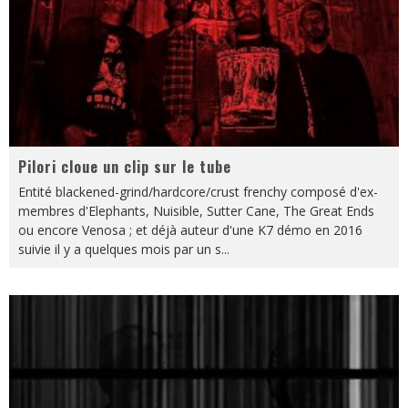
Pilori cloue un clip sur le tube
Entité blackened-grind/hardcore/crust frenchy composé d'ex-
membres d'Elephants, Nuisible, Sutter Cane, The Great Ends
ou encore Venosa ; et déjà auteur d'une K7 démo en 2016
suivie il y a quelques mois par un s
...