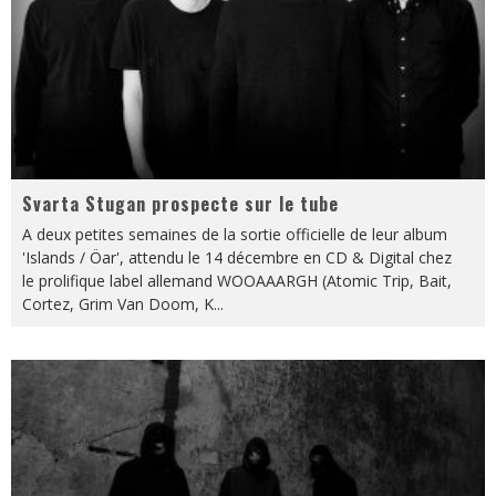
Svarta Stugan prospecte sur le tube
A deux petites semaines de la sortie officielle de leur album
'Islands / Öar', attendu le 14 décembre en CD & Digital chez
le prolifique label allemand WOOAAARGH (Atomic Trip, Bait,
Cortez, Grim Van Doom, K
...