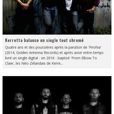
Kerretta balance un single tout chromé
Quatre ans et des poussières après la parution de 'Pirohia'
(2014, Golden Antenna Records) et après avoir entre-temps
livré un single digital - en 2016 - baptisé 'From Elbow To
Claw', les Néo-Zélandais de Kerre
...