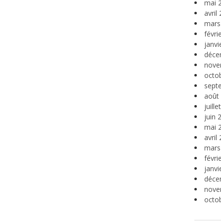
mai 
avril
mars
févri
janvi
déce
nove
octo
sept
août
juill
juin 
mai 
avril
mars
févri
janvi
déce
nove
octo