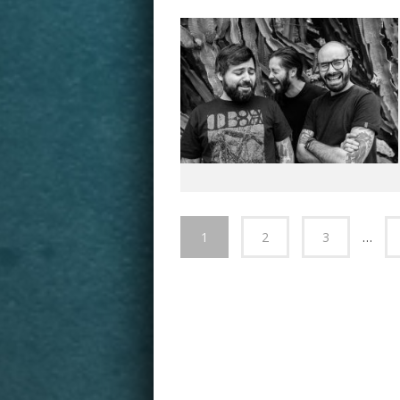
1
2
3
…