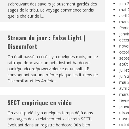
juin 
s’abreuvant des savoirs jalousement gardés des
mai 
sages de la tribu. Le voyage commence tandis
avril
que la chaleur de l
...
mars
févri
janvi
Stream du jour : False Light |
déce
Discomfort
nove
octo
On était passé à côté il y a quelques mois, on se
sept
rattrape donc avec un petit instant hardcore-
août
punk/grindcore/powerviolence et un split LP
juill
convoquant sur une même plaque les Italiens de
juin 
Discomfort et les Améric
...
mai 
avril
mars
févri
SECT empirique en vidéo
janvi
déce
On avait parlé il y a quelques temps déjà dans
nove
nos pages des - relativement - discrets SECT,
octo
évoluant dans un registre hardcore 90's bien