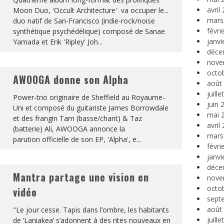
avril
Moon Duo, 'Occult Architecture' va occuper le...
mars
duo natif de San-Francisco (indie-rock/noise
févri
synthétique psychédélique) composé de Sanae
janvi
Yamada et Erik 'Ripley' Joh
...
déce
nove
octo
AWOOGA donne son Alpha
août
juill
Power-trio originaire de Sheffield au Royaume-
juin 
Uni et composé du guitariste James Borrowdale
mai 
et des frangin Tam (basse/chant) & Taz
avril
(batterie) Ali, AWOOGA annonce la
mars
parution officielle de son EP, 'Alpha', e
...
févri
janvi
déce
Mantra partage une vision en
nove
octo
vidéo
sept
août
"Le jour cesse. Tapis dans l’ombre, les habitants
juill
de ‘Laniakea’ s’adonnent à des rites nouveaux en