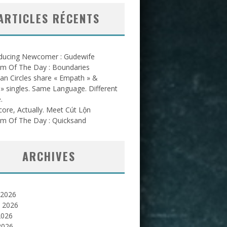
ARTICLES RÉCENTS
oducing Newcomer : Gudewife
am Of The Day : Boundaries
an Circles share « Empath » &
l » singles. Same Language. Different
.
ore, Actually. Meet Cút Lộn
am Of The Day : Quicksand
ARCHIVES
 2026
et 2026
2026
2026