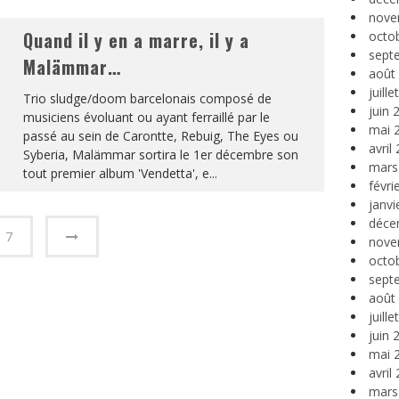
nove
Quand il y en a marre, il y a
octo
sept
Malämmar…
août
juill
Trio sludge/doom barcelonais composé de
juin 
musiciens évoluant ou ayant ferraillé par le
mai 
passé au sein de Carontte, Rebuig, The Eyes ou
avril
Syberia, Malämmar sortira le 1er décembre son
mars
tout premier album 'Vendetta', e
...
févri
janvi
déce
7
nove
octo
sept
août
juill
juin 
mai 
avril
mars