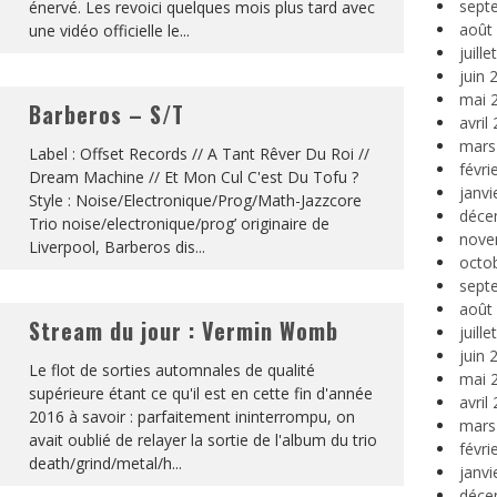
sept
énervé. Les revoici quelques mois plus tard avec
août
une vidéo officielle le
...
juill
juin 
mai 
Barberos – S/T
avril
mars
Label : Offset Records // A Tant Rêver Du Roi //
févri
Dream Machine // Et Mon Cul C'est Du Tofu ?
janvi
Style : Noise/Electronique/Prog/Math-Jazzcore
déce
Trio noise/electronique/prog’ originaire de
nove
Liverpool, Barberos dis
...
octo
sept
août
Stream du jour : Vermin Womb
juill
juin 
Le flot de sorties automnales de qualité
mai 
supérieure étant ce qu'il est en cette fin d'année
avril
2016 à savoir : parfaitement ininterrompu, on
mars
avait oublié de relayer la sortie de l'album du trio
févri
death/grind/metal/h
...
janvi
déce