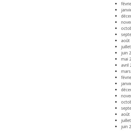
févri
janvi
déce
nove
octo
sept
août
juill
juin 
mai 
avril
mars
févri
janvi
déce
nove
octo
sept
août
juill
juin 