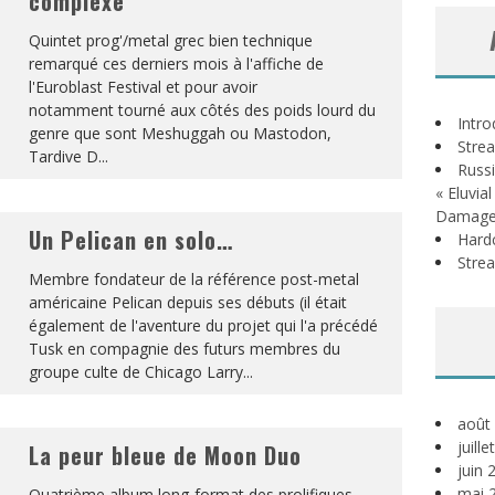
complexe
Quintet prog'/metal grec bien technique
remarqué ces derniers mois à l'affiche de
l'Euroblast Festival et pour avoir
notamment tourné aux côtés des poids lourd du
Intr
genre que sont Meshuggah ou Mastodon,
Stre
Tardive D
...
Russi
« Eluvia
Damage
Un Pelican en solo…
Hardc
Stre
Membre fondateur de la référence post-metal
américaine Pelican depuis ses débuts (il était
également de l'aventure du projet qui l'a précédé
Tusk en compagnie des futurs membres du
groupe culte de Chicago Larry
...
août
juill
La peur bleue de Moon Duo
juin 
mai 
Quatrième album long-format des prolifiques