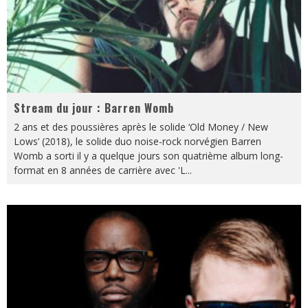
Stream du jour : Barren Womb
2 ans et des poussières après le solide ‘Old Money / New
Lows’ (2018), le solide duo noise-rock norvégien Barren
Womb a sorti il y a quelque jours son quatrième album long-
format en 8 années de carrière avec 'L
...