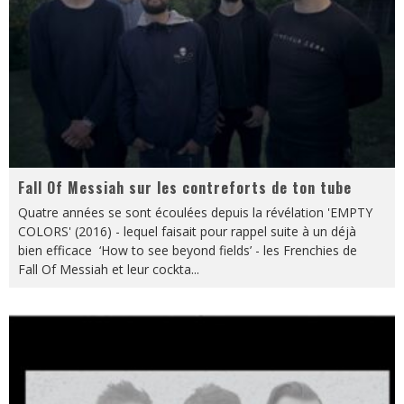
Fall Of Messiah sur les contreforts de ton tube
Quatre années se sont écoulées depuis la révélation 'EMPTY
COLORS' (2016) - lequel faisait pour rappel suite à un déjà
bien efficace ‘How to see beyond fields’ - les Frenchies de
Fall Of Messiah et leur cockta
...