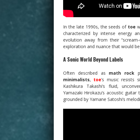
In the late 1990s, the seeds of
toe
w
characterized by intense energy a
evolution away from their “scream
exploration and nuance that would 
A Sonic World Beyond Labels
Often described as
math rock
p
minimalists
,
toe
’s music resists 
Kashikura Takashi’s fluid, unconv
Yamazaki Hirokazu’s acoustic guitar t
grounded by Yamane Satoshi’s melodic,