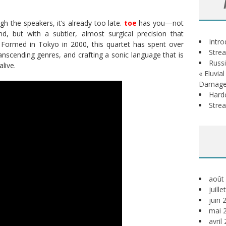
h the speakers, it’s already too late.
toe
has you—not
nd, but with a subtler, almost surgical precision that
Intr
. Formed in Tokyo in 2000, this quartet has spent over
Stre
nscending genres, and crafting a sonic language that is
Russi
alive.
« Eluvia
Damage
Hardc
Stre
août
juill
juin 
mai 
avril