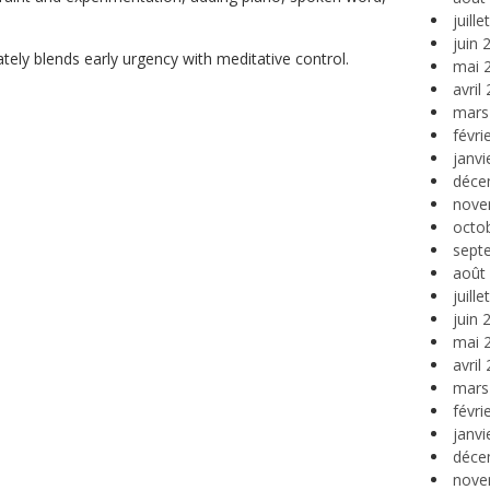
juill
juin 
ately blends early urgency with meditative control.
mai 
avril
mars
févri
janvi
déce
nove
octo
sept
août
juill
juin 
mai 
avril
mars
févri
janvi
déce
nove