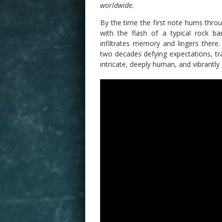
worldwide.
By the time the first note hums throug
with the flash of a typical rock ba
infiltrates memory and lingers there
two decades defying expectations, tra
intricate, deeply human, and vibrantly 