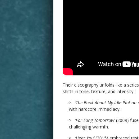
Their discography unfolds like a serie
shifts in tone, texture, and intensity :
‘The Book About My Idle Plot on 
with hardcore immediacy.
‘For Long Tomorrow’
(2009) fuse
challenging warmth.
‘Hear You’
(2015) embraced restr