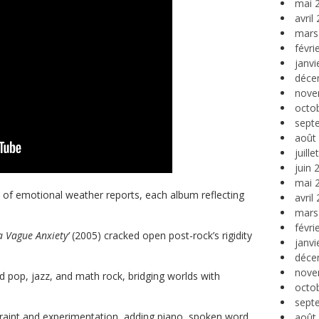
mai 
avril
mars
févri
janvi
déce
nove
octo
sept
août
juill
juin 
mai 
s of emotional weather reports, each album reflecting
avril
mars
févri
a Vague Anxiety’
(2005) cracked open post-rock’s rigidity
janvi
déce
nove
d pop, jazz, and math rock, bridging worlds with
octo
sept
aint and experimentation, adding piano, spoken word,
août