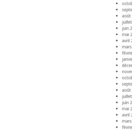
octo
sept
août
juill
juin 
mai 
avril
mars
févri
janvi
déce
nove
octo
sept
août
juill
juin 
mai 
avril
mars
févri