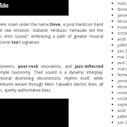
mars
févri
janvi
déce
ere sown under the name
Dove
, a post-hardcore band
nove
nd raw emotion. Guitarist Hirokazu Yamazaki led the
octo
-o emo sound,” embracing a path of greater musical
août
become
toe
’s signature.
juill
juin 
mai 
avril
ioneers,
post-rock
innovators, and
jazz-inflected
mars
simple taxonomy. Their sound is a dynamic interplay:
févri
entional drumming deconstructs rhythm itself, while
janvi
extures weave through Mino Takaaki’s electric lines, all
déce
 quietly authoritative bass.
nove
octo
sept
août
juill
juin 