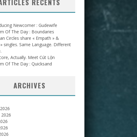
ARTICLES RÉCENTS
oducing Newcomer : Gudewife
am Of The Day : Boundaries
an Circles share « Empath » &
l » singles. Same Language. Different
.
ore, Actually. Meet Cút Lộn
am Of The Day : Quicksand
ARCHIVES
 2026
et 2026
2026
2026
 2026