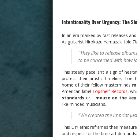
Intentionality Over Urgency: The Sl
In an era marked by fast releases and
As guitarist Hirokazu Yamazaki told
Th
“They like to release albu
to be concerned with how l
This steady pace isn’t a sign of hesit
protect their artistic timeline, Toe
home of their fellow masterminds
m
American label
Topshelf Records
, whi
standards
or…
mouse on the key
like-minded musicians.
“We created the imprint jus
This DIY ethic reframes their measur
and respect for the time art demands. I