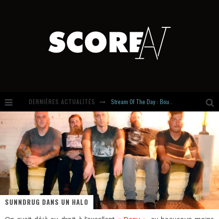
Stream Of The Day : Boundaries
DERNIÈRES ACTUALITÉS
Russian Circles share « Empath » & « Eluvial » singles. Same Language. Different Damage.
Hardcore, Actually. Meet Cút Lộn
Introducing Newcomer : Gudewife
SUNNDRUG DANS UN HALO