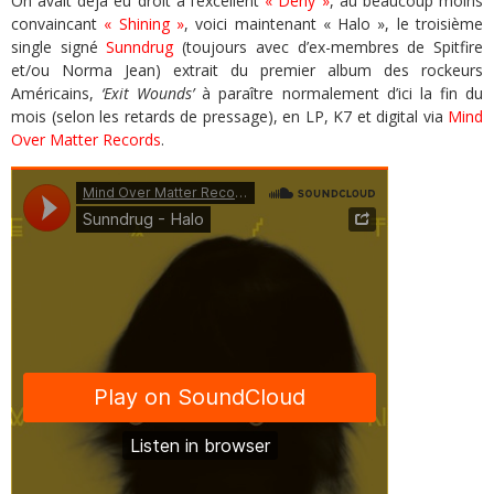
On avait déjà eu droit à l’excellent
« Deny »
, au beaucoup moins
convaincant
« Shining »
, voici maintenant « Halo », le troisième
single signé
Sunndrug
(toujours avec d’ex-membres de Spitfire
et/ou Norma Jean) extrait du premier album des rockeurs
Américains,
‘Exit Wounds’
à paraître normalement d’ici la fin du
mois (selon les retards de pressage), en LP, K7 et digital via
Mind
Over Matter Records
.