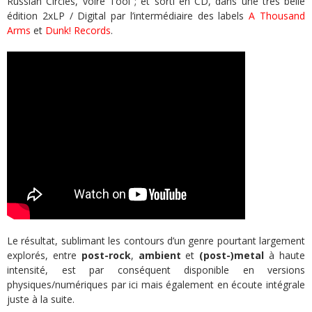
Russian Circles, voire Tool ; et sorti en CD, dans une très belle
édition 2xLP / Digital par l’intermédiaire des labels
A Thousand
Arms
et
Dunk! Records
.
Le résultat, sublimant les contours d’un genre pourtant largement
explorés, entre
post-rock
,
ambient
et
(post-)metal
à haute
intensité, est par conséquent disponible en versions
physiques/numériques par ici mais également en écoute intégrale
juste à la suite.