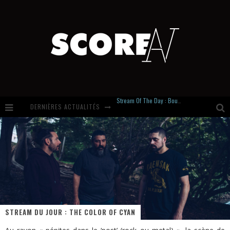
DERNIÈRES ACTUALITÉS
Russian Circles share « Empath » & « Eluvial » singles. Same Language. Different Damage.
Hardcore, Actually. Meet Cút Lộn
Introducing Newcomer : Gudewife
Stream Of The Day : Boundaries
STREAM DU JOUR : THE COLOR OF CYAN