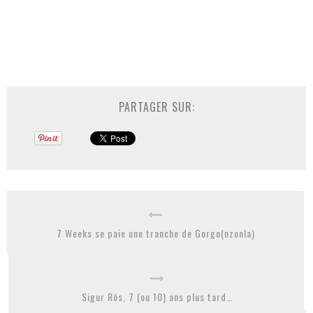
PARTAGER SUR:
7 Weeks se paie une tranche de Gorgo(nzonla)
Sigur Rós, 7 (ou 10) ans plus tard…