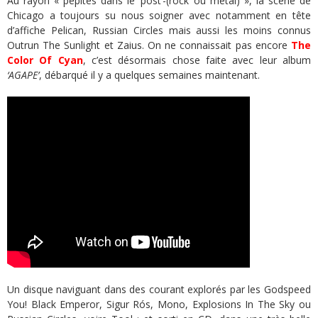
Au rayon « pépites dans le ‘post’-(rock ou metal) », la scène de
Chicago a toujours su nous soigner avec notamment en tête
d’affiche Pelican, Russian Circles mais aussi les moins connus
Outrun The Sunlight et Zaius. On ne connaissait pas encore
The
Color Of Cyan
, c’est désormais chose faite avec leur album
‘AGAPE’
, débarqué il y a quelques semaines maintenant.
Un disque naviguant dans des courant explorés par les Godspeed
You! Black Emperor, Sigur Rós, Mono, Explosions In The Sky ou