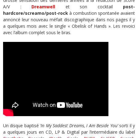
Grosse sensation des dernières années à la rédaction de Score
A/V :
Dreamwell
et son cocktail
post-
hardcore/screamo/post-rock
à combustion spontanée avaient
annoncé leur nouveau méfait discographique dans nos pages il y
a quelques mois avec le single « Obelisk of Hands ». Les revoici
avec l’album complet sous le bras.
Un disque baptisé
‘I
n My Saddest Dreams, I Am Beside You
‘
sorti il y
a quelques jours en CD, LP & Digital par l’intermédiaire du label