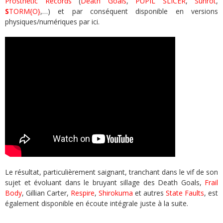
Prosthetic Records
(
Death Goals
,
PUPIL SLICER
,
Sunrot
,
S
TORM{O}
,…) et par conséquent disponible en versions
physiques/numériques par ici.
Le résultat, particulièrement saignant, tranchant dans le vif de son
sujet et évoluant dans le bruyant sillage des Death Goals,
Frail
Body
, Gillian Carter,
Respire
,
Shirokuma
et autres
State Faults
, est
également disponible en écoute intégrale juste à la suite.