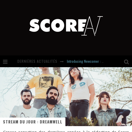
DERNIÈRES ACTUALITÉS
Introducing Newcomer : Gudewife
Stream Of The Day : Boundaries
Russian Circles share « Empath » & « Eluvial » singles. Same Language. Different Damage.
Hardcore, Actually. Meet Cút Lộn
STREAM DU JOUR : DREAMWELL