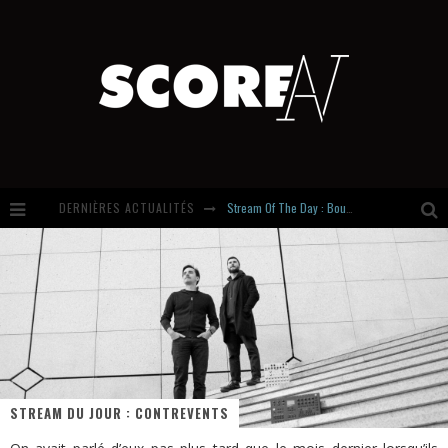
DERNIÈRES ACTUALITÉS
Stream Of The Day : Boundaries
Russian Circles share « Empath » & « Eluvial » singles. Same Language. Different Damage.
Hardcore, Actually. Meet Cút Lộn
Introducing Newcomer : Gudewife
STREAM DU JOUR : CONTREVENTS