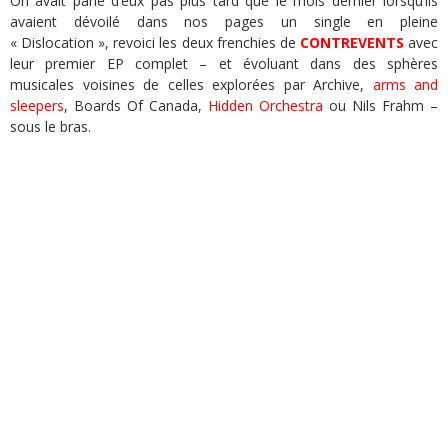
On avait parlé d’eux pas plus tard que le mois dernier lorsqu’ils
avaient dévoilé dans nos pages un single en pleine
« Dislocation », revoici les deux frenchies de
CONTREVENTS
avec
leur premier EP complet – et évoluant dans des sphères
musicales voisines de celles explorées par Archive,
arms and
sleepers
,
Boards Of Canada,
Hidden Orchestra
ou Nils Frahm
–
sous le bras.