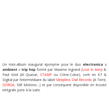
Un mini-album inaugural éponyme pour le duo
electronica
x
ambient
x
trip hop
formé par Maxime Ingrand (
Lost In Kiev
) &
Paul Void (Al Quasar,
STAMP
ou Crève-Cœur), sorti en K7 &
Digital par l’intermédiaire du label
Sleepless Owl Records
(A Terre,
DÛRGA
, Still Motions…) et par conséquent disponible en écoute
intégrale juste à la suite.