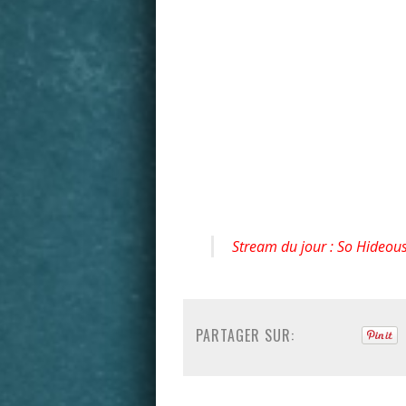
Stream du jour : So Hideou
PARTAGER SUR: