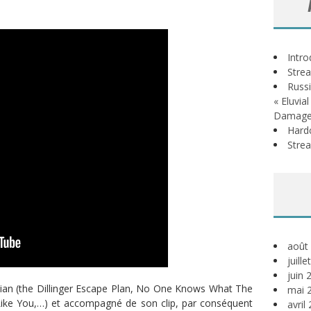
Intr
Stre
Russi
« Eluvia
Damage
Hardc
Stre
août
juill
juin 
ian (the Dillinger Escape Plan, No One Knows What The
mai 
ke You,…) et accompagné de son clip, par conséquent
avril