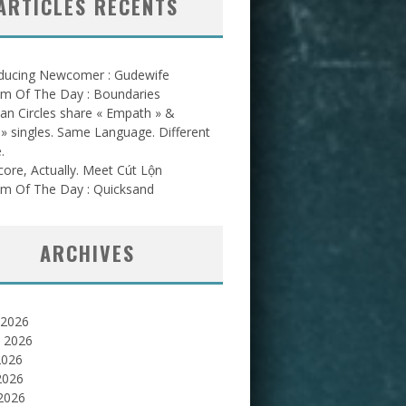
ARTICLES RÉCENTS
oducing Newcomer : Gudewife
am Of The Day : Boundaries
an Circles share « Empath » &
l » singles. Same Language. Different
.
ore, Actually. Meet Cút Lộn
am Of The Day : Quicksand
ARCHIVES
 2026
et 2026
2026
2026
 2026