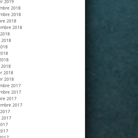
er 2019
mbre 2018
mbre 2018
bre 2018
embre 2018
 2018
et 2018
2018
2018
 2018
 2018
er 2018
er 2018
mbre 2017
mbre 2017
bre 2017
embre 2017
 2017
et 2017
2017
2017
 2017