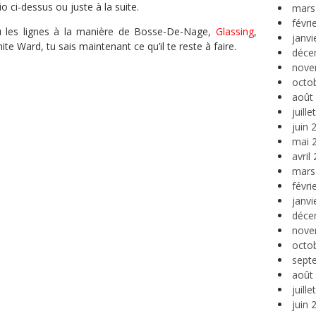
 ci-dessus ou juste à la suite.
mars
févri
 les lignes à la manière de Bosse-De-Nage,
Glassing
,
janvi
 Ward, tu sais maintenant ce qu’il te reste à faire.
déce
nove
octo
août
juill
juin 
mai 
avril
mars
févri
janvi
déce
nove
octo
sept
août
juill
juin 