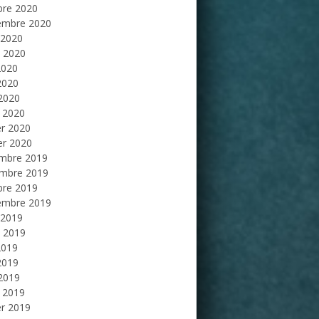
bre 2020
embre 2020
 2020
et 2020
2020
2020
 2020
 2020
er 2020
er 2020
mbre 2019
mbre 2019
bre 2019
embre 2019
 2019
et 2019
2019
2019
 2019
 2019
er 2019