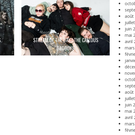
octo
sept
août
juill
juin 
mai 
S
STREAM OF THE DAY : THE CALLOUS
avril
DAOBOYS
mars
févri
janvi
déce
nove
octo
sept
août
juill
juin 
mai 
avril
mars
févri