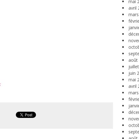
mai 
avril
mars
févri
janvi
déce
nove
octo
sept
août
juill
juin 
mai 
s
avril
mars
févri
janvi
déce
nove
octo
sept
août