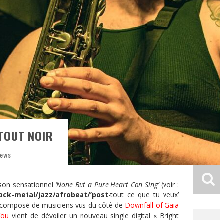
 TOUT NOIR
News
 son sensationnel
‘None But a Pure Heart Can Sing’
(voir :
ack-metal/jazz/afrobeat/’post
-tout ce que tu veux’
omposé de musiciens vus du côté de
Downfall of Gaia
You
vient de dévoiler un nouveau single digital « Bright