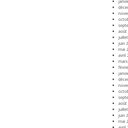
janvi
déce
nove
octo
sept
août
juill
juin 
mai 
avril
mars
févri
janvi
déce
nove
octo
sept
août
juill
juin 
mai 
avril