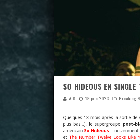
SO HIDEOUS EN SINGLE
A.D
19 juin 2023
Breaking 
Quelques 18 mois après la sortie de
plus bas…), le supergroupe
post-bl
américain
So Hideous
– notamment c
et
The Number Twelve Looks Like 