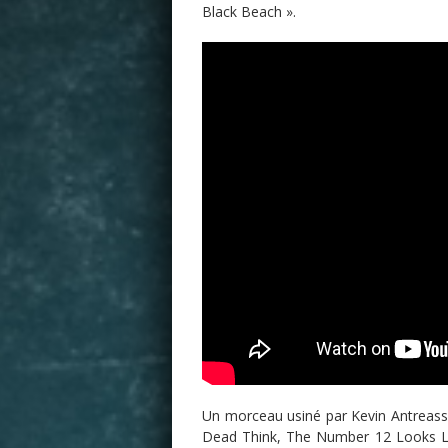
Black Beach ».
Un morceau usiné par Kevin Antreass
Dead Think, The Number 12 Looks Li