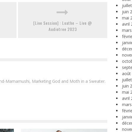
juill
juin 
mai 
e
[Live Session] : Loathe – Live @
avril
Audiotree 2023
mars
févri
janvi
déce
nove
octo
sept
août
juill
and-Mamamushi, Marketing God and Moth in a Sweater.
juin 
mai 
avril
mars
févri
janvi
déce
nove