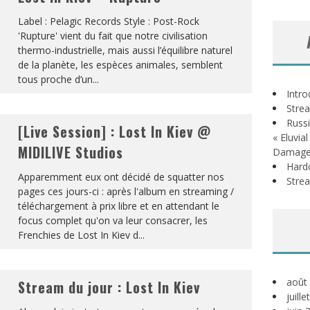
Label : Pelagic Records Style : Post-Rock
'Rupture' vient du fait que notre civilisation
thermo-industrielle, mais aussi l’équilibre naturel
de la planète, les espèces animales, semblent
tous proche d’un
...
Intr
Stre
Russi
[Live Session] : Lost In Kiev @
« Eluvia
MIDILIVE Studios
Damage
Hardc
Apparemment eux ont décidé de squatter nos
Stre
pages ces jours-ci : après l'album en streaming /
téléchargement à prix libre et en attendant le
focus complet qu'on va leur consacrer, les
Frenchies de Lost In Kiev d
...
août
Stream du jour : Lost In Kiev
juill