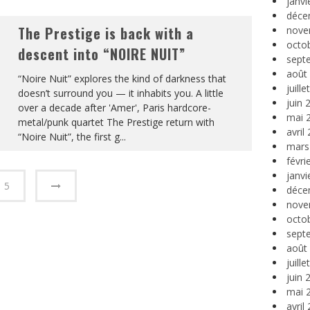
janvi
déce
The Prestige is back with a
nove
octo
descent into “NOIRE NUIT”
sept
août
“Noire Nuit” explores the kind of darkness that
juill
doesn’t surround you — it inhabits you. A little
juin 
over a decade after 'Amer', Paris hardcore-
mai 
metal/punk quartet The Prestige return with
avril
“Noire Nuit”, the first g
...
mars
févri
janvi
5
déce
nove
octo
sept
août
juill
juin 
mai 
avril