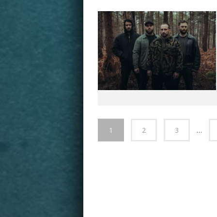
1
2
3
…