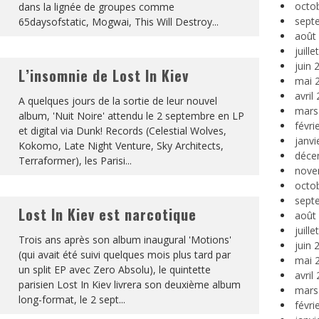
octo
dans la lignée de groupes comme
sept
65daysofstatic, Mogwai, This Will Destroy
...
août
juill
juin 
L’insomnie de Lost In Kiev
mai 
avril
A quelques jours de la sortie de leur nouvel
mars
album, 'Nuit Noire' attendu le 2 septembre en LP
févri
et digital via Dunk! Records (Celestial Wolves,
janvi
Kokomo, Late Night Venture, Sky Architects,
déce
Terraformer), les Parisi
...
nove
octo
sept
Lost In Kiev est narcotique
août
juill
Trois ans après son album inaugural 'Motions'
juin 
(qui avait été suivi quelques mois plus tard par
mai 
un split EP avec Zero Absolu), le quintette
avril
parisien Lost In Kiev livrera son deuxième album
mars
long-format, le 2 sept
...
févri