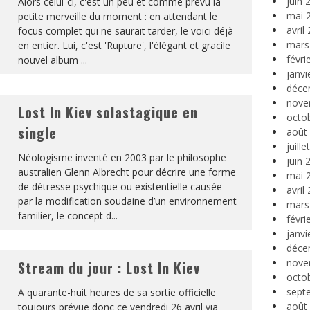
juin 
Alors celui-ci, c'est un peu et comme prévu la
mai 
petite merveille du moment : en attendant le
avril
focus complet qui ne saurait tarder, le voici déjà
mars
en entier. Lui, c'est 'Rupture', l'élégant et gracile
févri
nouvel album
...
janvi
déce
nove
Lost In Kiev solastagique en
octo
single
août
juill
Néologisme inventé en 2003 par le philosophe
juin 
australien Glenn Albrecht pour décrire une forme
mai 
de détresse psychique ou existentielle causée
avril
par la modification soudaine d’un environnement
mars
familier, le concept d
...
févri
janvi
déce
nove
Stream du jour : Lost In Kiev
octo
sept
A quarante-huit heures de sa sortie officielle
août
toujours prévue donc ce vendredi 26 avril via