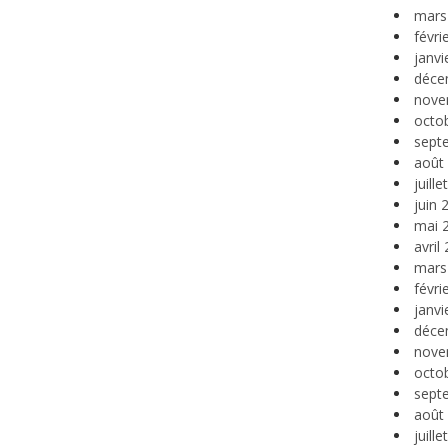
mars
févri
janvi
déce
nove
octo
sept
août
juill
juin 
mai 
avril
mars
févri
janvi
déce
nove
octo
sept
août
juill