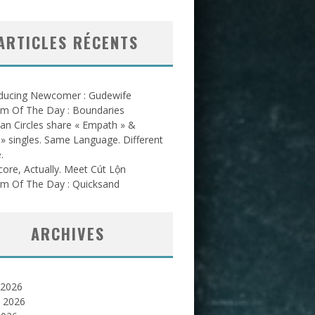
ARTICLES RÉCENTS
oducing Newcomer : Gudewife
am Of The Day : Boundaries
an Circles share « Empath » &
l » singles. Same Language. Different
.
ore, Actually. Meet Cút Lộn
am Of The Day : Quicksand
ARCHIVES
 2026
et 2026