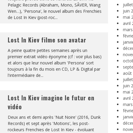
juill
Pelagic Records (Abraham, Mono, SÂVER, Wang
juin 
Wen…), 'Persona', le nouvel album des Frenchies
mai 
de Lost In Kiev (post-roc
...
avril
mars
févri
Lost In Kiev filme son avatar
janvi
déce
A peine quatre petites semaines après un
nove
premier extrait vidéo éponyme (cf : voir plus bas)
octo
et alors que leur nouvel album 'Persona' sort
sept
toujours à la fin du mois en CD, LP & Digital par
août
l'intermédiaire de
...
juill
juin 
mai 
Lost In Kiev imagine le futur en
avril
mars
vidéo
févri
janvi
Deux ans et demi après 'Nuit Noire' (2016, Dunk
déce
Records) et sept après 'Motions', les post-
nove
rockeurs Frenchies de Lost In Kiev - évoluant