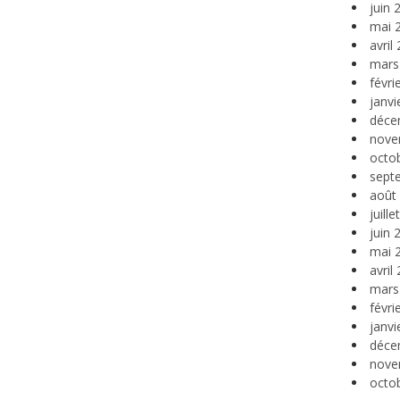
juin 
mai 
avril
mars
févri
janvi
déce
nove
octo
sept
août
juill
juin 
mai 
avril
mars
févri
janvi
déce
nove
octo