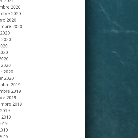
er 2021
mbre 2020
mbre 2020
bre 2020
embre 2020
 2020
et 2020
2020
2020
 2020
 2020
er 2020
er 2020
mbre 2019
mbre 2019
bre 2019
embre 2019
 2019
et 2019
2019
2019
 2019