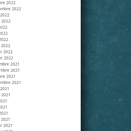
bre 2022
embre 2022
 2022
et 2022
2022
2022
 2022
 2022
er 2022
er 2022
mbre 2021
mbre 2021
bre 2021
embre 2021
 2021
et 2021
2021
2021
 2021
 2021
er 2021