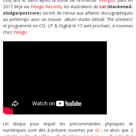
Cinq ans et demi après la sortie de l’immense
‘Vestigial’
paru en
2017 déjà via
Pelagic Records
, les Australiens de
Lo!
(
blackened-
sludge/postcore
) seront de retour aux affaires discographiques
au printemps avec un nouvel album studio intitulé
‘The Gleaners’
et programmé en CD, LP & Digital le 17 avril prochain, à nouveau
chez
Pelagic
.
Un disque pour lequel les précommandes physiques et
numériques sont dès à présent ouvertes par
ici
; ce alors que 2