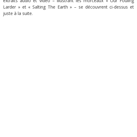
extraits audio et vidéo – illustrant les morceaux « Our Fouling
Larder » et « Salting The Earth » – se découvrent ci-dessus et
juste à la suite.