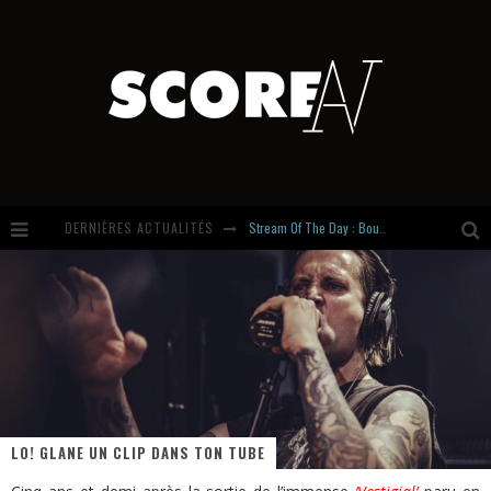
Stream Of The Day : Boundaries
DERNIÈRES ACTUALITÉS
Russian Circles share « Empath » & « Eluvial » singles. Same Language. Different Damage.
Hardcore, Actually. Meet Cút Lộn
Introducing Newcomer : Gudewife
LO! GLANE UN CLIP DANS TON TUBE