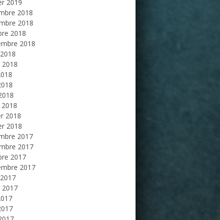
er 2019
mbre 2018
mbre 2018
bre 2018
embre 2018
 2018
et 2018
2018
2018
 2018
 2018
er 2018
er 2018
mbre 2017
mbre 2017
bre 2017
embre 2017
 2017
et 2017
2017
2017
 2017