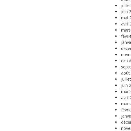
juill
juin 
mai 
avril
mars
févri
janvi
déce
nove
octo
sept
août
juill
juin 
mai 
avril
mars
févri
janvi
déce
nove