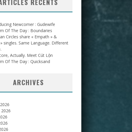
ARTICLES RÉCENTS
oducing Newcomer : Gudewife
am Of The Day : Boundaries
an Circles share « Empath » &
l » singles. Same Language. Different
.
ore, Actually. Meet Cút Lộn
am Of The Day : Quicksand
ARCHIVES
 2026
et 2026
2026
2026
 2026