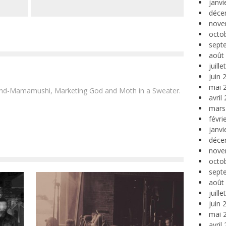
janvi
déce
nove
octo
sept
août
juill
juin 
mai 
and-Mamamushi, Marketing God and Moth in a Sweater.
avril
mars
févri
janvi
déce
nove
octo
sept
août
juill
juin 
mai 
avril