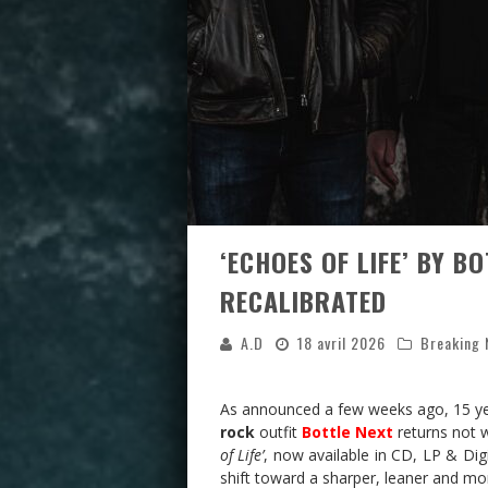
‘ECHOES OF LIFE’ BY B
RECALIBRATED
A.D
18 avril 2026
Breaking
As announced a few weeks ago, 15 yea
rock
outfit
Bottle Next
returns not w
of Life’
, now available in CD, LP & Digi
shift toward a sharper, leaner and m