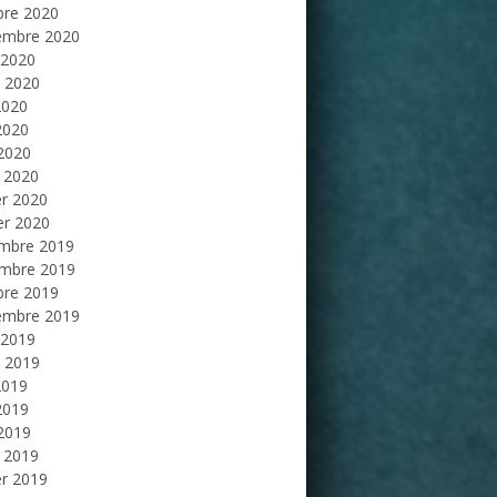
bre 2020
embre 2020
 2020
et 2020
2020
2020
 2020
 2020
er 2020
er 2020
mbre 2019
mbre 2019
bre 2019
embre 2019
 2019
et 2019
2019
2019
 2019
 2019
er 2019