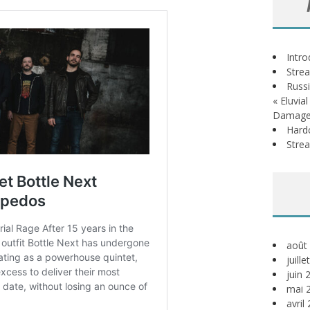
Intr
Stre
Russi
« Eluvia
Damage
Hardc
Stre
août
juill
juin 
mai 
avril