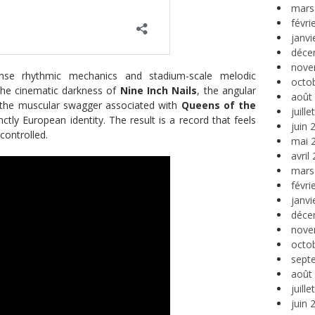
mars
févri
janvi
déce
nove
dense rhythmic mechanics and stadium-scale melodic
octo
he cinematic darkness of
Nine Inch Nails
, the angular
août
the muscular swagger associated with
Queens of the
juill
nctly European identity. The result is a record that feels
juin 
 controlled.
mai 
avril
mars
févri
janvi
déce
nove
octo
sept
août
juill
juin 