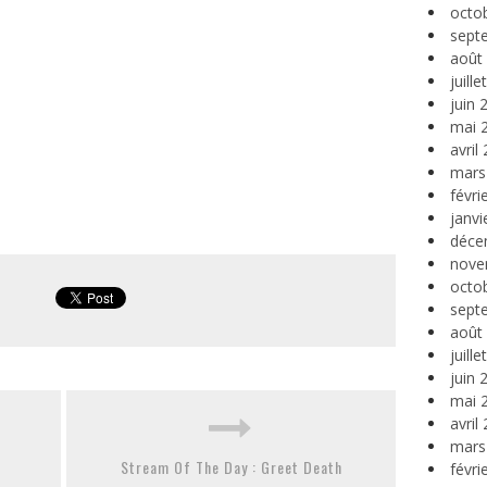
octo
sept
août
juill
juin 
mai 
avril
mars
févri
janvi
déce
nove
octo
sept
août
juill
juin 
mai 
avril
mars
Stream Of The Day : Greet Death
févri