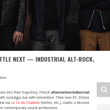
OTTLE NEXT — INDUSTRIAL ALT-ROCK,
 News
rs into their trajectory, French
alternative/industrial
ith nostalgia, but with reinvention. Their new EP,
‘Echoes
tal via
Le Cri du Charbon
(Vertex, etc.)
, marks a decisive
ore contemporary sound architecture.