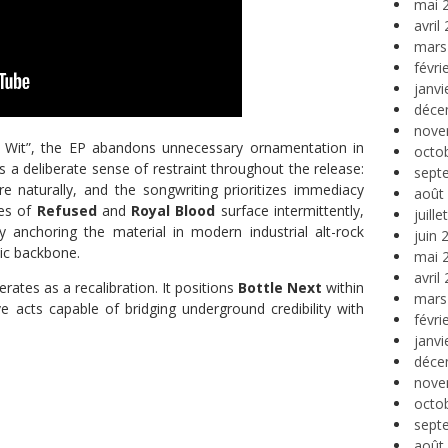
mai 
avril
mars
févri
janvi
déce
nove
f Wit”, the EP abandons unnecessary ornamentation in
octo
s a deliberate sense of restraint throughout the release:
sept
re naturally, and the songwriting prioritizes immediacy
août
oes of
Refused
and
Royal Blood
surface intermittently,
juill
y anchoring the material in modern industrial alt-rock
juin 
ic backbone.
mai 
avril
rates as a recalibration. It positions
Bottle Next
within
mars
e acts capable of bridging underground credibility with
févri
janvi
déce
nove
octo
sept
août