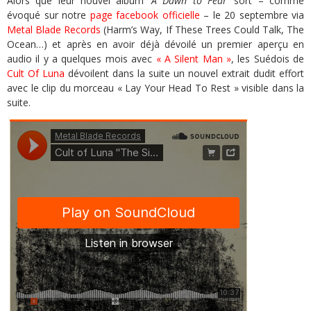
Alors que leur nouvel album
‘A Dawn to Fear’
sort – comme
évoqué sur notre
page facebook officielle
– le 20 septembre via
Metal Blade Records
(Harm’s Way, If These Trees Could Talk, The
Ocean…) et après en avoir déjà dévoilé un premier aperçu en
audio il y a quelques mois avec
« A Silent Man »
, les Suédois de
Cult Of Luna
dévoilent dans la suite un nouvel extrait dudit effort
avec le clip du morceau « Lay Your Head To Rest » visible dans la
suite.