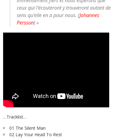
immensément fiers et nous espérons que
ceux qui l’écouteront y trouveront autant de
sens qu’elle en a pour nous. (
Johannes
Persson
) »
…Tracklist…
01 The Silent Man
02 Lay Your Head To Rest