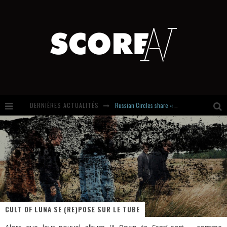
DERNIÈRES ACTUALITÉS
Russian Circles share « Empath » & « Eluvial » singles. Same Language. Different Damage.
Hardcore, Actually. Meet Cút Lộn
Introducing Newcomer : Gudewife
Stream Of The Day : Boundaries
CULT OF LUNA SE (RE)POSE SUR LE TUBE