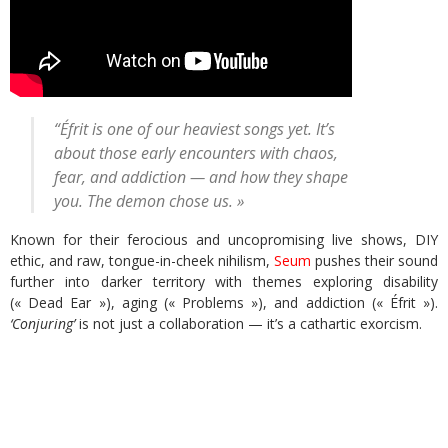
“Éfrit is one of our heaviest songs yet. It’s
about those early encounters with chaos,
fear, and addiction — and how they shape
you. The demon chose us. »
Known for their ferocious and uncopromising live shows, DIY
ethic, and raw, tongue-in-cheek nihilism,
Seum
pushes their sound
further into darker territory with themes exploring disability
(« Dead Ear »), aging (« Problems »), and addiction (« Éfrit »).
‘Conjuring’
is not just a collaboration — it’s a cathartic exorcism.