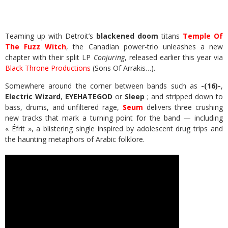
Teaming up with Detroit’s
blackened doom
titans
Temple Of
The Fuzz Witch
, the Canadian power-trio unleashes a new
chapter with their split LP
Conjuring
, released earlier this year via
Black Throne Productions
(Sons Of Arrakis…).
Somewhere around the corner between bands such as
-(16)-
,
Electric Wizard
,
EYEHATEGOD
or
Sleep
; and stripped down to
bass, drums, and unfiltered rage,
Seum
delivers three crushing
new tracks that mark a turning point for the band — including
« Éfrit », a blistering single inspired by adolescent drug trips and
the haunting metaphors of Arabic folklore.