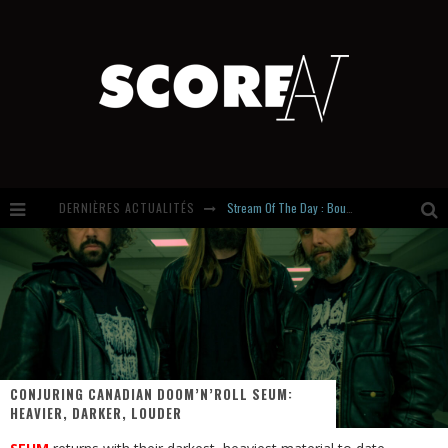
Stream Of The Day : Boundaries
DERNIÈRES ACTUALITÉS
Russian Circles share « Empath » & « Eluvial » singles. Same Language. Different Damage.
Hardcore, Actually. Meet Cút Lộn
Introducing Newcomer : Gudewife
CONJURING CANADIAN DOOM’N’ROLL SEUM:
HEAVIER, DARKER, LOUDER