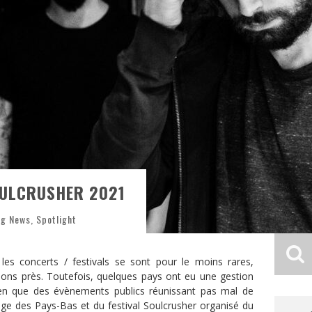
OULCRUSHER 2021
ng News
,
Spotlight
es concerts / festivals se sont pour le moins rares,
ons près. Toutefois, quelques pays ont eu une gestion
bien que des évènements publics réunissant pas mal de
mage des Pays-Bas et du festival Soulcrusher organisé du