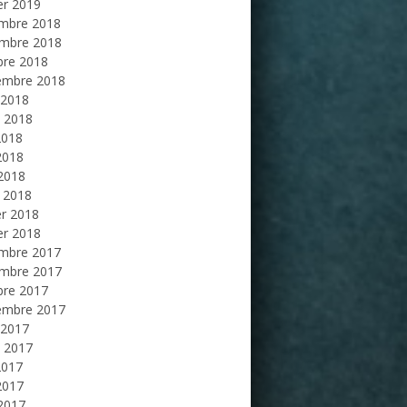
er 2019
mbre 2018
mbre 2018
bre 2018
embre 2018
 2018
et 2018
2018
2018
 2018
 2018
er 2018
er 2018
mbre 2017
mbre 2017
bre 2017
embre 2017
 2017
et 2017
2017
2017
 2017