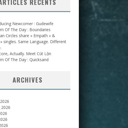
ARTICLES RÉCENTS
oducing Newcomer : Gudewife
am Of The Day : Boundaries
an Circles share « Empath » &
l » singles. Same Language. Different
.
ore, Actually. Meet Cút Lộn
am Of The Day : Quicksand
ARCHIVES
 2026
et 2026
2026
2026
 2026