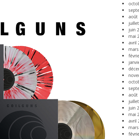
octo
sept
août
juill
juin 
mai 
avril
mars
févri
janvi
déce
nove
octo
sept
août
juill
juin 
mai 
avril
mars
févri