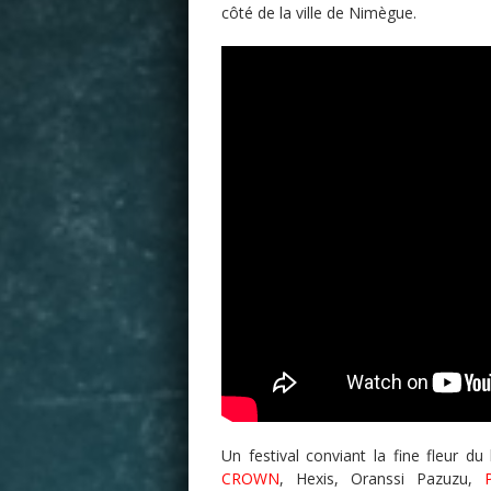
côté de la ville de Nimègue.
Un festival conviant la fine fleur 
CROWN
, Hexis, Oranssi Pazuzu,