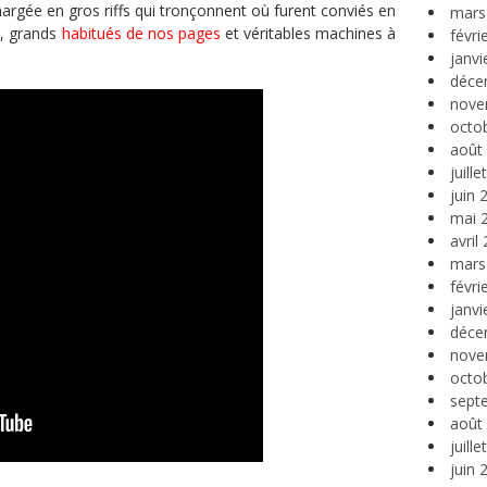
rgée en gros riffs qui tronçonnent où furent conviés en
mars
s
, grands
habitués de nos pages
et véritables machines à
févri
janvi
déce
nove
octo
août
juill
juin 
mai 
avril
mars
févri
janvi
déce
nove
octo
sept
août
juill
juin 