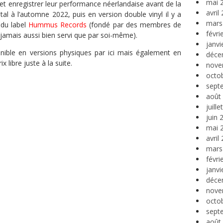
mai 
 et enregistrer leur performance néerlandaise avant de la
avril
tal à l’automne 2022, puis en version double vinyl il y a
mars
 du label
Hummus Records
(fondé par des membres de
févri
 jamais aussi bien servi que par soi-même).
janvi
onible en versions physiques par ici mais également en
déce
 libre juste à la suite.
nove
octo
sept
août
juill
juin 
mai 
avril
mars
févri
janvi
déce
nove
octo
sept
août