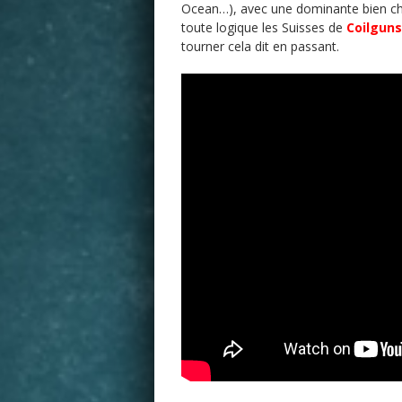
Ocean…), avec une dominante bien cha
toute logique les Suisses de
Coilgun
tourner cela dit en passant.