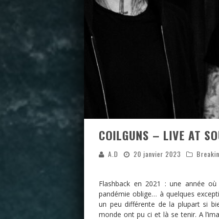
COILGUNS – LIVE AT S
A.D
20 janvier 2023
Breaki
Flashback en 2021 : une année où l
pandémie oblige… à quelques excepti
un peu différente de la plupart si 
monde ont pu ci et là se tenir. A l’i