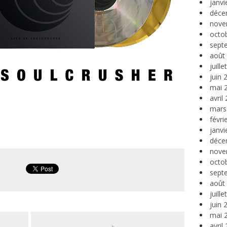
janvi
déce
nove
octo
sept
août
juill
juin 
mai 
avril
mars
févri
janvi
déce
nove
octo
sept
août
juill
juin 
mai 
avril