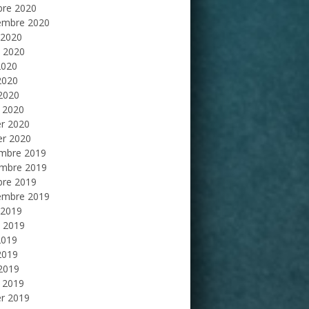
bre 2020
embre 2020
 2020
et 2020
2020
2020
 2020
 2020
er 2020
er 2020
mbre 2019
mbre 2019
bre 2019
embre 2019
 2019
et 2019
2019
2019
 2019
 2019
er 2019