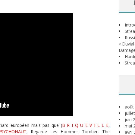
Intr
Stre
Russi
« Eluvia
Damage
Hardc
Stre
août
juill
juin 
du hard européen mais pas que (
B R I Q U E V I L L E
,
mai 
PSYCHONAUT
,
Regarde Les Hommes Tomber
, The
avril