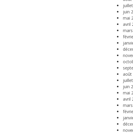
juill
juin 
mai 
avril
mars
févri
janvi
déce
nove
octo
sept
août
juill
juin 
mai 
avril
mars
févri
janvi
déce
nove