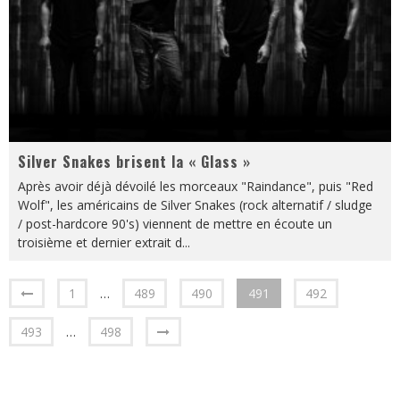
Silver Snakes brisent la « Glass »
Après avoir déjà dévoilé les morceaux "Raindance", puis "Red
Wolf", les américains de Silver Snakes (rock alternatif / sludge
/ post-hardcore 90's) viennent de mettre en écoute un
troisième et dernier extrait d
...
1
…
489
490
491
492
493
…
498