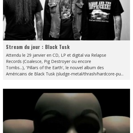
Stream du jour : Black Tusk
Attendu le 29 janvier en CD, LP et digital via Relapse
Records (Coalesce, Pig Destroyer ou encore
Tombs...), 'Pillars of the Earth', le nouvel album des
Américains de Black Tusk (sludge-metal/thrash/hardcore-pu
...