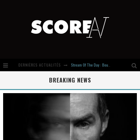
Stream Of The Day : Boundaries
DERNIÈRES ACTUALITÉS
Russian Circles share « Empath » & « Eluvial » singles. Same Language. Different Damage.
BREAKING NEWS
Hardcore, Actually. Meet Cút Lộn
Introducing Newcomer : Gudewife