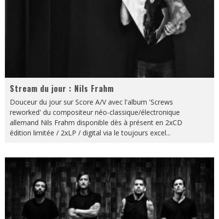
Stream du jour : Nils Frahm
Douceur du jour sur Score A/V avec l'album 'Screws
reworked' du compositeur néo-classique/électronique
allemand Nils Frahm disponible dès à présent en 2xCD
édition limitée / 2xLP / digital via le toujours excel
...