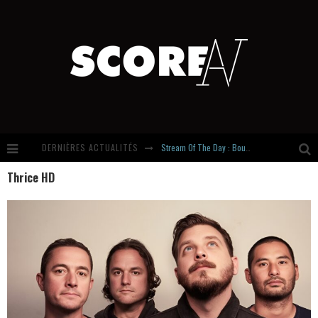
DERNIÈRES ACTUALITÉS
Stream Of The Day : Boundaries
Thrice HD
Russian Circles share « Empath » & « Eluvial » singles. Same Language. Different Damage.
Hardcore, Actually. Meet Cút Lộn
Introducing Newcomer : Gudewife