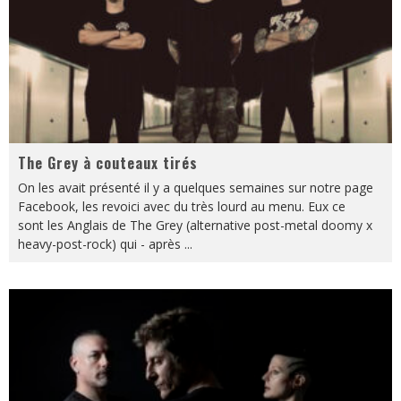
The Grey à couteaux tirés
On les avait présenté il y a quelques semaines sur notre page
Facebook, les revoici avec du très lourd au menu. Eux ce
sont les Anglais de The Grey (alternative post-metal doomy x
heavy-post-rock) qui - après
...