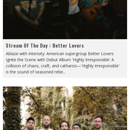
Stream Of The Day : Better Lovers
Ablaze with Intensity: American supergroup Better Lovers
Ignite the Scene with Debut Album 'Highly Irresponsible' A
collision of chaos, craft, and catharsis—'Highly Irresponsible'
is the sound of seasoned rebe
...