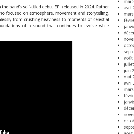
mai 
the band’s self-titled debut EP, released in 2024. Rather
avril
 trio focused on atmosphere, movement and storytelling,
mars
mlessly from crushing heaviness to moments of celestial
févri
oundations of a sound that continues to evolve while
janvi
déce
nove
octo
sept
août
juill
juin 
mai 
avril
mars
févri
janvi
déce
nove
octo
sept
août