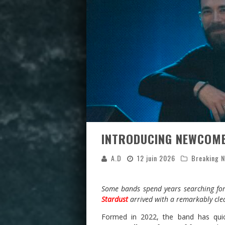
INTRODUCING NEWCOME
A.D
12 juin 2026
Breaking 
Some bands spend years searching for
Stardust
arrived with a remarkably clea
Formed in 2022, the band has quic