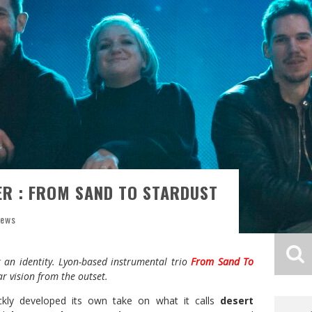
R : FROM SAND TO STARDUST
News
 an identity. Lyon-based instrumental trio
From Sand To
r vision from the outset.
kly developed its own take on what it calls
desert