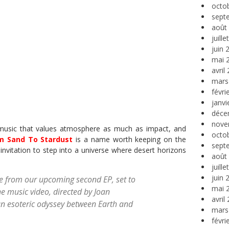
octo
sept
août
juill
juin 
mai 
avril
mars
févri
janvi
déce
nove
 music that values atmosphere as much as impact, and
octo
m Sand To Stardust
is a name worth keeping on the
sept
 invitation to step into a universe where desert horizons
août
juill
juin 
ease from our upcoming second EP, set to
mai 
e music video, directed by Joan
avril
an esoteric odyssey between Earth and
mars
févri