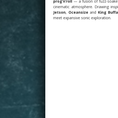
prog’n’roll
— a fusion of fuzz-soak
cinematic atmosphere. Drawing inspi
Jetson
,
Oceansize
and
King Buffa
meet expansive sonic exploration.