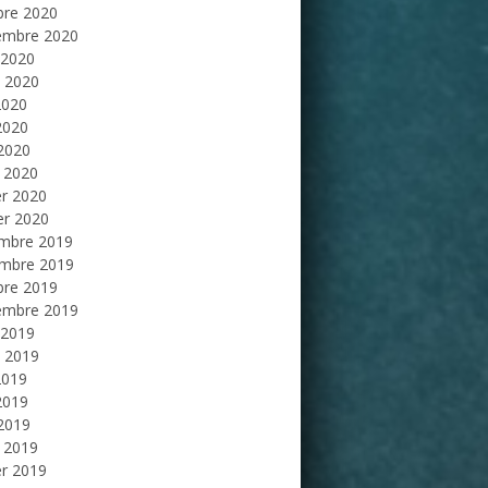
bre 2020
embre 2020
 2020
et 2020
2020
2020
 2020
 2020
er 2020
er 2020
mbre 2019
mbre 2019
bre 2019
embre 2019
 2019
et 2019
2019
2019
 2019
 2019
er 2019