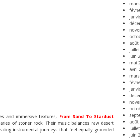
mars
févri
janvi
déce
nove
octo
août
juill
juin 
mai 
avril
mars
févri
janvi
déce
nove
octo
sept
ures and immersive textures,
From Sand To Stardust
août
aries of stoner rock. Their music balances raw desert
juill
eating instrumental journeys that feel equally grounded
juin 