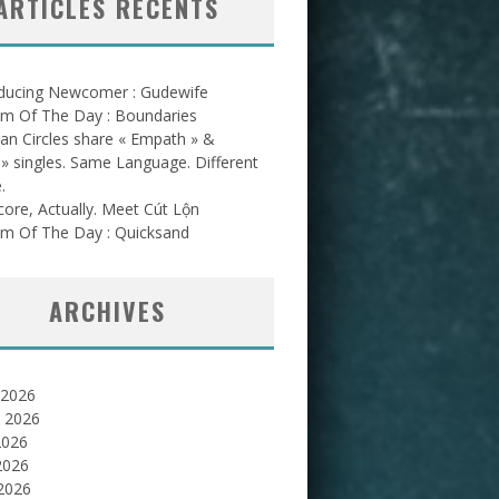
ARTICLES RÉCENTS
oducing Newcomer : Gudewife
am Of The Day : Boundaries
an Circles share « Empath » &
l » singles. Same Language. Different
.
ore, Actually. Meet Cút Lộn
am Of The Day : Quicksand
ARCHIVES
 2026
et 2026
2026
2026
 2026