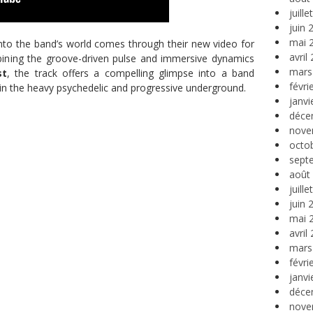
juill
juin 
mai 
into the band’s world comes through their new video for
avril
ining the groove-driven pulse and immersive dynamics
mars
st
, the track offers a compelling glimpse into a band
févri
thin the heavy psychedelic and progressive underground.
janvi
déce
nove
octo
sept
août
juill
juin 
mai 
avril
mars
févri
janvi
déce
nove