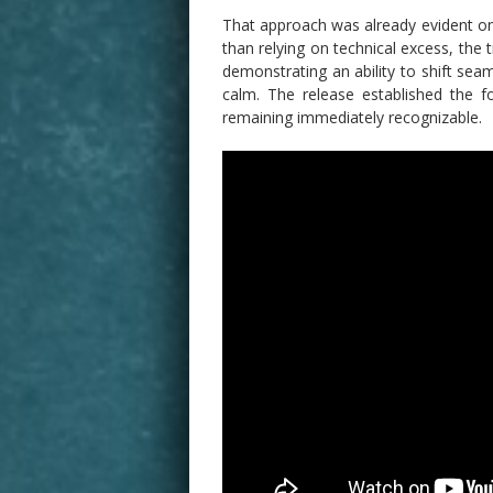
That approach was already evident on 
than relying on technical excess, the
demonstrating an ability to shift sea
calm. The release established the f
remaining immediately recognizable.