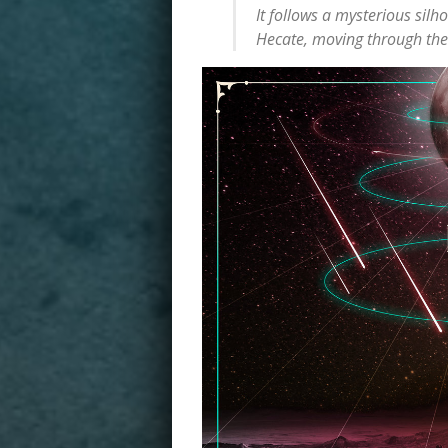
It follows a mysterious sil
Hecate, moving through the 