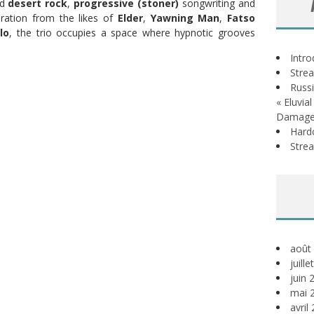
ed
desert rock
,
progressive (stoner)
songwriting and
ration from the likes of
Elder
,
Yawning Man
,
Fatso
lo
, the trio occupies a space where hypnotic grooves
Intr
Stre
Russi
« Eluvia
Damage
Hardc
Stre
août
juill
juin 
mai 
avril