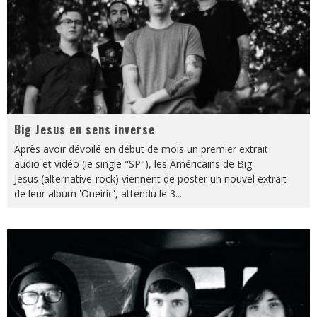
Big Jesus en sens inverse
Après avoir dévoilé en début de mois un premier extrait
audio et vidéo (le single "SP"), les Américains de Big
Jesus (alternative-rock) viennent de poster un nouvel extrait
de leur album 'Oneiric', attendu le 3
...