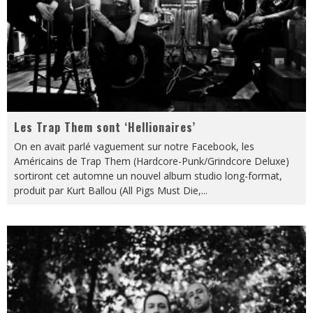
Les Trap Them sont ‘Hellionaires’
On en avait parlé vaguement sur notre Facebook, les
Américains de Trap Them (Hardcore-Punk/Grindcore Deluxe)
sortiront cet automne un nouvel album studio long-format,
produit par Kurt Ballou (All Pigs Must Die,
...