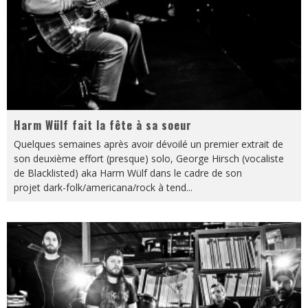
Harm Wülf fait la fête à sa soeur
Quelques semaines après avoir dévoilé un premier extrait de
son deuxième effort (presque) solo, George Hirsch (vocaliste
de Blacklisted) aka Harm Wülf dans le cadre de son
projet dark-folk/americana/rock à tend
...