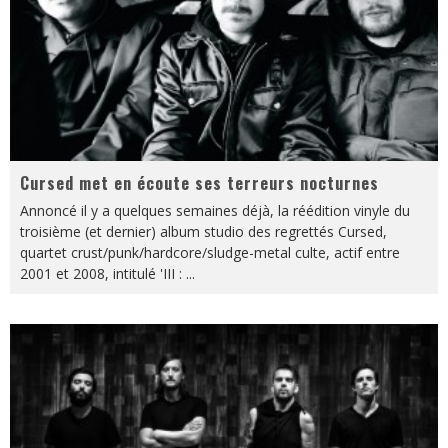
Cursed met en écoute ses terreurs nocturnes
Annoncé il y a quelques semaines déjà, la réédition vinyle du
troisième (et dernier) album studio des regrettés Cursed,
quartet crust/punk/hardcore/sludge-metal culte, actif entre
2001 et 2008, intitulé 'III :
...