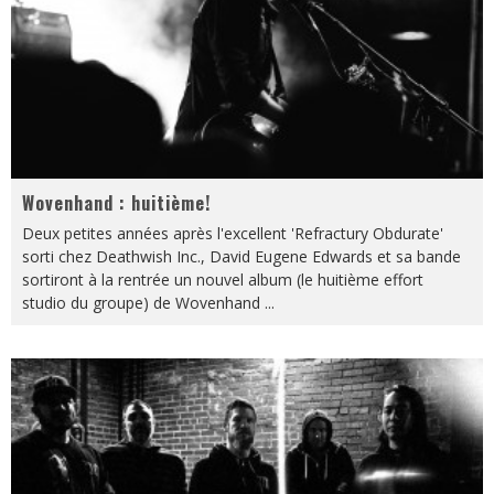
Wovenhand : huitième!
Deux petites années après l'excellent 'Refractury Obdurate'
sorti chez Deathwish Inc., David Eugene Edwards et sa bande
sortiront à la rentrée un nouvel album (le huitième effort
studio du groupe) de Wovenhand
...