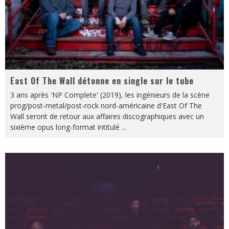
East Of The Wall détonne en single sur le tube
3 ans après 'NP Complete' (2019), les ingénieurs de la scène
prog/post-metal/post-rock nord-américaine d'East Of The
Wall seront de retour aux affaires discographiques avec un
sixième opus long-format intitulé
...