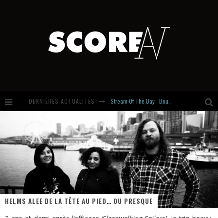
DERNIÈRES ACTUALITÉS
Stream Of The Day : Boundaries
Russian Circles share « Empath » & « Eluvial » singles. Same Language. Different Damage.
Hardcore, Actually. Meet Cút Lộn
Introducing Newcomer : Gudewife
HELMS ALEE DE LA TÊTE AU PIED… OU PRESQUE