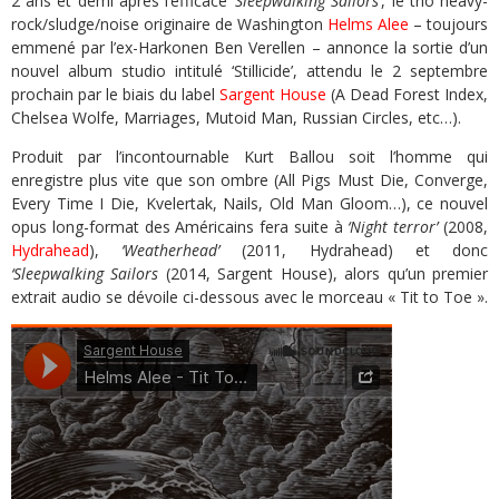
2 ans et demi après l’efficace
‘Sleepwalking Sailors’
, le trio heavy-
rock/sludge/noise originaire de Washington
Helms Alee
– toujours
emmené par l’ex-Harkonen Ben Verellen – annonce la sortie d’un
nouvel album studio intitulé ‘Stillicide’, attendu le 2 septembre
prochain par le biais du label
Sargent House
(A Dead Forest Index,
Chelsea Wolfe, Marriages, Mutoid Man, Russian Circles, etc…).
Produit par l’incontournable Kurt Ballou soit l’homme qui
enregistre plus vite que son ombre (All Pigs Must Die, Converge,
Every Time I Die, Kvelertak, Nails, Old Man Gloom…), ce nouvel
opus long-format des Américains fera suite à
‘Night terror’
(2008,
Hydrahead
),
‘Weatherhead’
(2011, Hydrahead) et donc
‘Sleepwalking Sailors
(2014, Sargent House), alors qu’un premier
extrait audio se dévoile ci-dessous avec le morceau « Tit to Toe ».