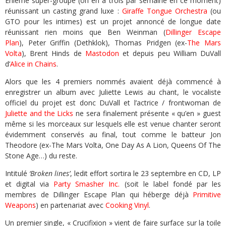
Enième super-groupe (on en a trois par semaine en ce moment)
réunissant un casting grand luxe :
Giraffe Tongue Orchestra
(ou
GTO pour les intimes) est un projet annoncé de longue date
réunissant rien moins que Ben Weinman (
Dillinger Escape
Plan
), Peter Griffin (Dethklok), Thomas Pridgen (ex-
The Mars
Volta
), Brent Hinds de
Mastodon
et depuis peu William DuVall
d’
Alice in Chains
.
Alors que les 4 premiers nommés avaient déjà commencé à
enregistrer un album avec Juliette Lewis au chant, le vocaliste
officiel du projet est donc DuVall et l’actrice / frontwoman de
Juliette and the Licks
ne sera finalement présente « qu’en » guest
même si les morceaux sur lesquels elle est venue chanter seront
évidemment conservés au final, tout comme le batteur Jon
Theodore (ex-The Mars Volta, One Day As A Lion, Queens Of The
Stone Age…) du reste.
Intitulé
‘Broken lines’
, ledit effort sortira le 23 septembre en CD, LP
et digital via
Party Smasher Inc.
(soit le label fondé par les
membres de Dillinger Escape Plan qui héberge déjà
Primitive
Weapons
) en partenariat avec
Cooking Vinyl
.
Un premier single, « Crucifixion » vient de faire surface sur la toile