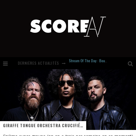
DERNIÈRES ACTUALITÉS
Russian Circles share « Empath » & « Eluvial » singles. Same Language. Different Damage.
Hardcore, Actually. Meet Cút Lộn
Introducing Newcomer : Gudewife
Stream Of The Day : Boundaries
GIRAFFE TONGUE ORCHESTRA CRUCIFIÉ…