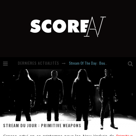
DERNIÈRES ACTUALITÉS
Stream Of The Day : Boundaries
Russian Circles share « Empath » & « Eluvial » singles. Same Language. Different Damage.
Hardcore, Actually. Meet Cút Lộn
Introducing Newcomer : Gudewife
STREAM DU JOUR : PRIMITIVE WEAPONS