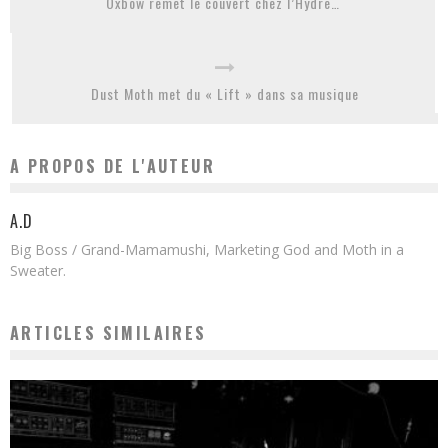
Oxbow remet le couvert chez l’Hydre…
Dust Moth met du « Lift » dans sa musique
A PROPOS DE L'AUTEUR
A.D
Big Boss / Grand-Mamamushi, Marketing God and Moth in a
Sweater.
ARTICLES SIMILAIRES