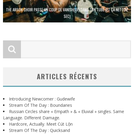
THE ARSON CHOIR PASSE UN COUP DE VANISH(ER) DANS TON TUBE (ET ÇA NETTOIE
SEC)
ARTICLES RÉCENTS
Introducing Newcomer : Gudewife
Stream Of The Day : Boundaries
Russian Circles share « Empath » & « Eluvial » singles. Same
Language. Different Damage.
Hardcore, Actually. Meet Cút Lộn
Stream Of The Day : Quicksand