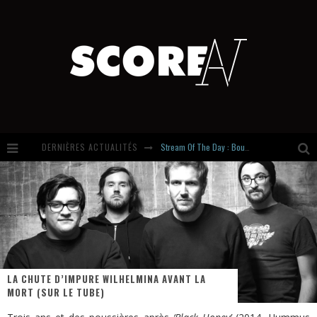
Stream Of The Day : Boundaries
DERNIÈRES ACTUALITÉS
Russian Circles share « Empath » & « Eluvial » singles. Same Language. Different Damage.
Hardcore, Actually. Meet Cút Lộn
Introducing Newcomer : Gudewife
LA CHUTE D’IMPURE WILHELMINA AVANT LA
MORT (SUR LE TUBE)