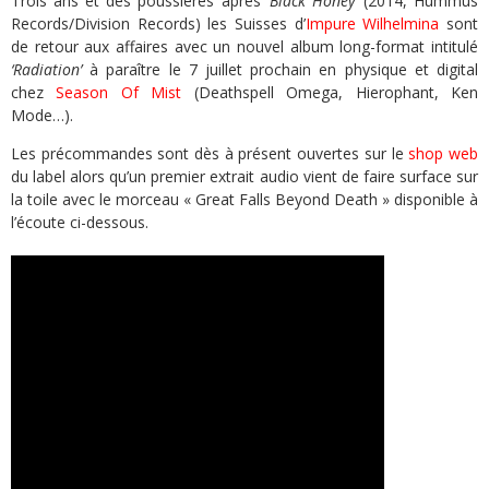
Trois ans et des poussières après
‘Black Honey’
(2014, Hummus
Records/Division Records) les Suisses d’
Impure Wilhelmina
sont
de retour aux affaires avec un nouvel album long-format intitulé
‘Radiation’
à paraître le 7 juillet prochain en physique et digital
chez
Season Of Mist
(Deathspell Omega, Hierophant, Ken
Mode…).
Les précommandes sont dès à présent ouvertes sur le
shop web
du label alors qu’un premier extrait audio vient de faire surface sur
la toile avec le morceau « Great Falls Beyond Death » disponible à
l’écoute ci-dessous.