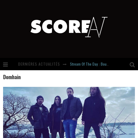
DERNIÈRES ACTUALITÉS
Stream Of The Day : Boundaries
Domhain
Russian Circles share « Empath » & « Eluvial » singles. Same Language. Different Damage.
Hardcore, Actually. Meet Cút Lộn
Introducing Newcomer : Gudewife