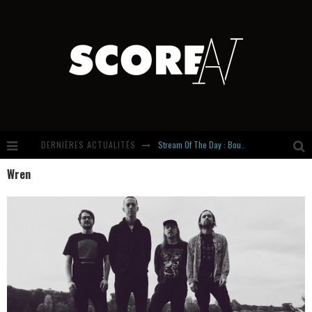
DERNIÈRES ACTUALITÉS
Stream Of The Day : Boundaries
Wren
Russian Circles share « Empath » & « Eluvial » singles. Same Language. Different Damage.
Hardcore, Actually. Meet Cút Lộn
Introducing Newcomer : Gudewife