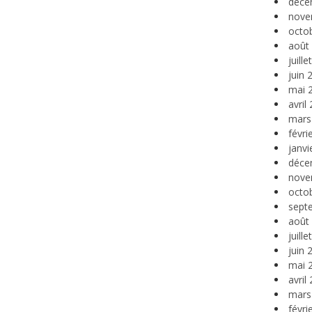
déce
nove
octo
août
juill
juin 
mai 
avril
mars
févri
janvi
déce
nove
octo
sept
août
juill
juin 
mai 
avril
mars
févri