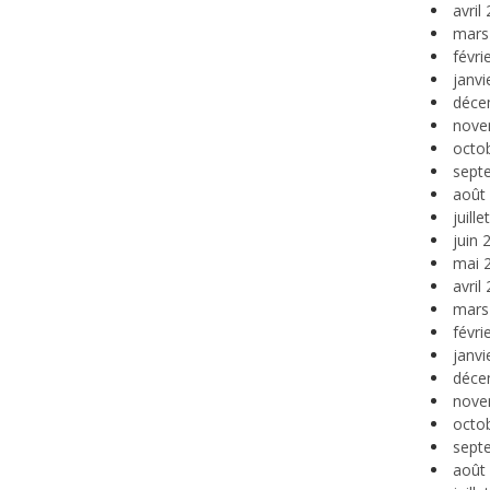
avril
mars
févri
janvi
déce
nove
octo
sept
août
juill
juin 
mai 
avril
mars
févri
janvi
déce
nove
octo
sept
août