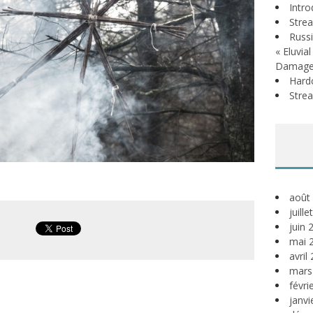
Intr
Stre
Russi
« Eluvia
Damage
Hardc
Stre
août
juill
juin 
mai 
avril
mars
févri
janvi