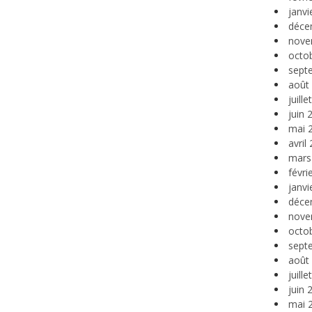
janvi
déce
nove
octo
sept
août
juill
juin 
mai 
avril
mars
févri
janvi
déce
nove
octo
sept
août
juill
juin 
mai 