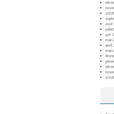
déce
nove
octo
sept
août
juill
juin 
mai 
avril
mars
févri
janvi
déce
nove
octo