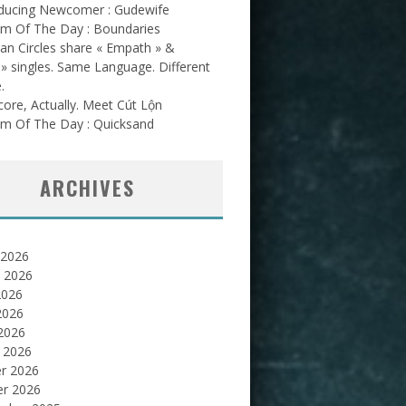
oducing Newcomer : Gudewife
am Of The Day : Boundaries
an Circles share « Empath » &
l » singles. Same Language. Different
.
ore, Actually. Meet Cút Lộn
am Of The Day : Quicksand
ARCHIVES
 2026
et 2026
2026
2026
 2026
 2026
er 2026
er 2026