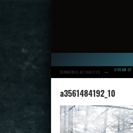
DERNIÈRES ACTUALITÉS
HARDCORE, 
a3561484192_10
INTRODUCI
STREAM OF 