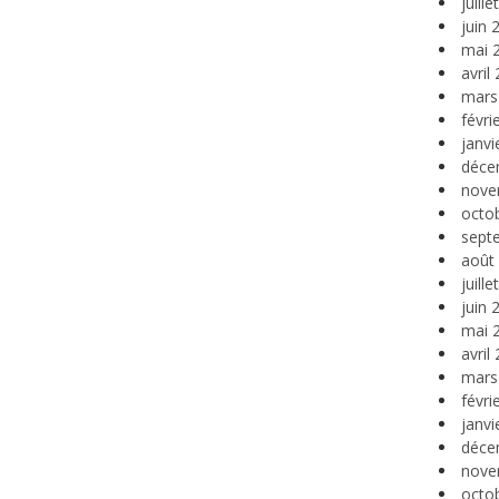
juill
juin 
mai 
avril
mars
févri
janvi
déce
nove
octo
sept
août
juill
juin 
mai 
avril
mars
févri
janvi
déce
nove
octo