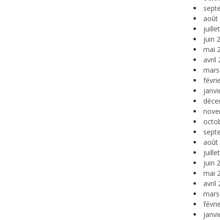
sept
août
juill
juin 
mai 
avril
mars
févri
janvi
déce
nove
octo
sept
août
juill
juin 
mai 
avril
mars
févri
janvi