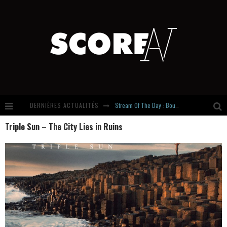
DERNIÈRES ACTUALITÉS
Stream Of The Day : Boundaries
Triple Sun – The City Lies in Ruins
Russian Circles share « Empath » & « Eluvial » singles. Same Language. Different Damage.
Hardcore, Actually. Meet Cút Lộn
Introducing Newcomer : Gudewife