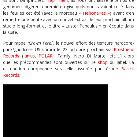
Ils sont sympa chez
Trap Them
, ils nous ont laissé le temps de
gentiment digérer la première ogive qu’ils nous avaient collé dans
les feuilles cet été (avec le morceau
« Hellionaires »
) avant d’en
remettre une petite avec un nouvel extrait de leur prochain album
studio long-format et le titre « Luster Pendulus » en écoute dans
la suite.
Pour rappel
‘Crown Feral’
, le nouvel effort des terreurs hardcore-
punk/grindcore US sortira le 23 octobre prochain via
Prosthetic
Records
(
Junius
,
POLAR.
, Family, Nero Di Marte, etc,…) alors
que les précommandes sont ouvertes sur le
shop
du label. La
distribution européenne sera elle assurée par l’écurie
Basick
Records
.