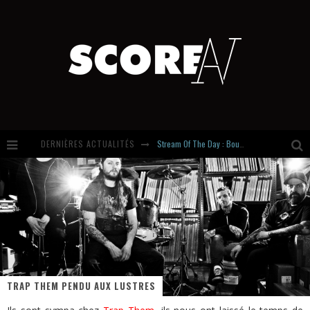
Stream Of The Day : Boundaries
DERNIÈRES ACTUALITÉS
Russian Circles share « Empath » & « Eluvial » singles. Same Language. Different Damage.
Hardcore, Actually. Meet Cút Lộn
Introducing Newcomer : Gudewife
TRAP THEM PENDU AUX LUSTRES