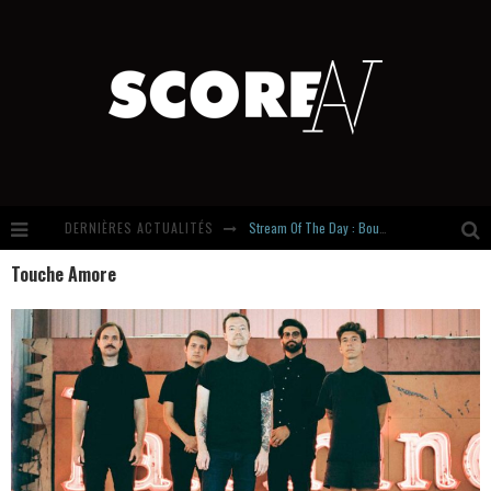
DERNIÈRES ACTUALITÉS
Stream Of The Day : Boundaries
Touche Amore
Russian Circles share « Empath » & « Eluvial » singles. Same Language. Different Damage.
Hardcore, Actually. Meet Cút Lộn
Introducing Newcomer : Gudewife