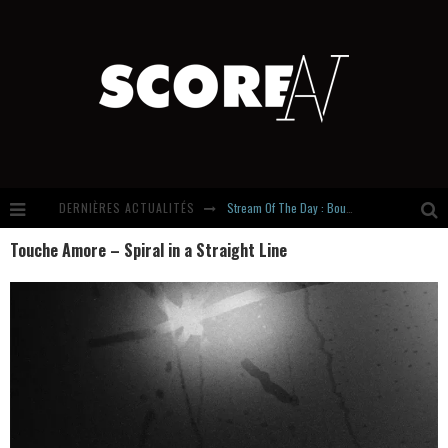
DERNIÈRES ACTUALITÉS
Stream Of The Day : Boundaries
Touche Amore – Spiral in a Straight Line
Russian Circles share « Empath » & « Eluvial » singles. Same Language. Different Damage.
Hardcore, Actually. Meet Cút Lộn
Introducing Newcomer : Gudewife