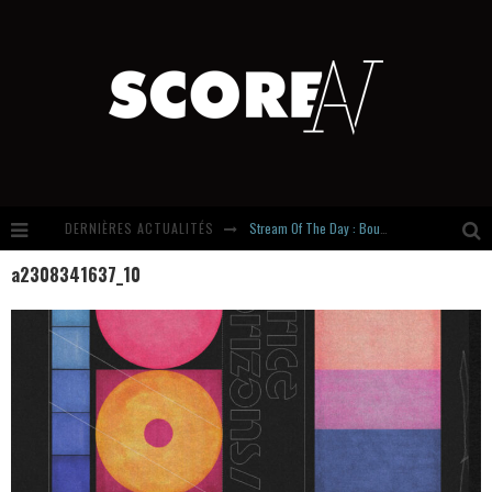
DERNIÈRES ACTUALITÉS
Stream Of The Day : Boundaries
a2308341637_10
Russian Circles share « Empath » & « Eluvial » singles. Same Language. Different Damage.
Hardcore, Actually. Meet Cút Lộn
Introducing Newcomer : Gudewife