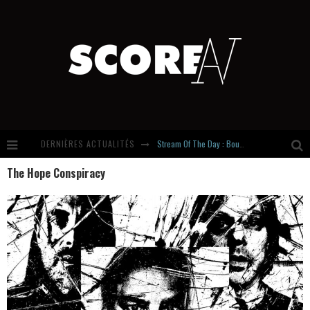
DERNIÈRES ACTUALITÉS
Stream Of The Day : Boundaries
The Hope Conspiracy
Russian Circles share « Empath » & « Eluvial » singles. Same Language. Different Damage.
Hardcore, Actually. Meet Cút Lộn
Introducing Newcomer : Gudewife