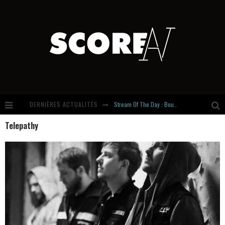
DERNIÈRES ACTUALITÉS
Stream Of The Day : Boundaries
Telepathy
Russian Circles share « Empath » & « Eluvial » singles. Same Language. Different Damage.
Hardcore, Actually. Meet Cút Lộn
Introducing Newcomer : Gudewife