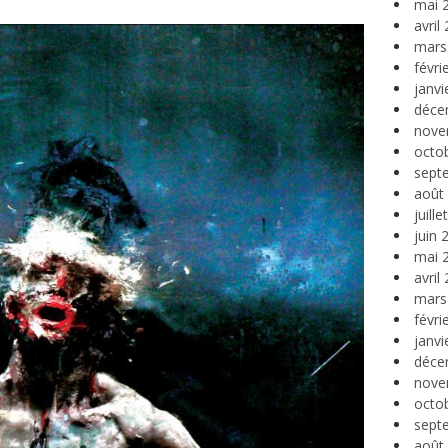
mai 
avril
mars
févri
janvi
déce
nove
octo
sept
août
juill
juin 
mai 
avril
mars
févri
janvi
déce
nove
octo
sept
août