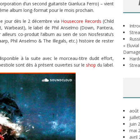
orporation d’un second guitariste Gianluca Ferro) – vient
ième album long-format pour le mois prochain.
c le jour dès le 2 décembre via
Housecore Records
(Child
Intr
, Warbeast), le label de Phil Anselmo (Down, Pantera,
Stre
ailleurs co-produit l’album au sein de son Nosfesratu’s
Russi
rp, Phil Anselmo & The Illegals, etc.) histoire de rester
« Eluvia
Damage
sponible à la suite avec le morceau-titre dudit effort,
Hardc
estiole sont dès à présent ouvertes sur le
shop
du label.
Stre
août
juill
juin 
mai 
avril