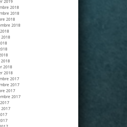
er 2019
mbre 2018
mbre 2018
bre 2018
embre 2018
 2018
et 2018
2018
2018
 2018
 2018
er 2018
er 2018
mbre 2017
mbre 2017
bre 2017
embre 2017
 2017
et 2017
2017
2017
 2017