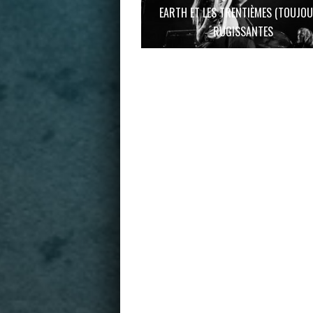
EARTH ET LES TRENTIÈMES (TOUJOU
RUGISSANTES