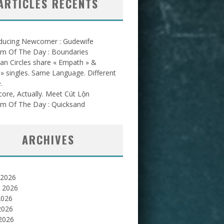
ARTICLES RÉCENTS
oducing Newcomer : Gudewife
am Of The Day : Boundaries
an Circles share « Empath » &
l » singles. Same Language. Different
.
ore, Actually. Meet Cút Lộn
am Of The Day : Quicksand
ARCHIVES
 2026
et 2026
2026
2026
 2026