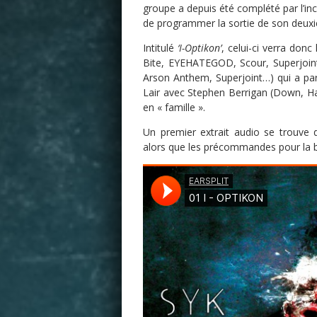
groupe a depuis été complété par l’inc
de programmer la sortie de son deux
Intitulé
‘I-Optikon’
, celui-ci verra don
Bite, EYEHATEGOD, Scour, Superjoint
Arson Anthem, Superjoint…) qui a par 
Lair avec Stephen Berrigan (Down, Haa
en « famille ».
Un premier extrait audio se trouve di
alors que les précommandes pour la b