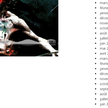
mars
févri
janvi
déce
nove
octo
août
juill
juin 
mai 
avril
mars
févri
janvi
déce
nove
octo
sept
août
juill
juin 