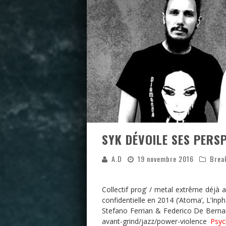
SYK DÉVOILE SES PERS
A.D
19 novembre 2016
Brea
Collectif prog’ / metal extrême déjà 
confidentielle en 2014 (‘Atoma’, L’Inpha
Stefano Ferrian & Federico De Bernard
avant-grind/jazz/power-violence
Psyc