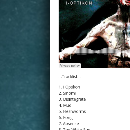
…Tracklist…
I Optikon
Sinomi
Disintegrate
Mud
Fleshworms
Fong
Absense
The White Sun