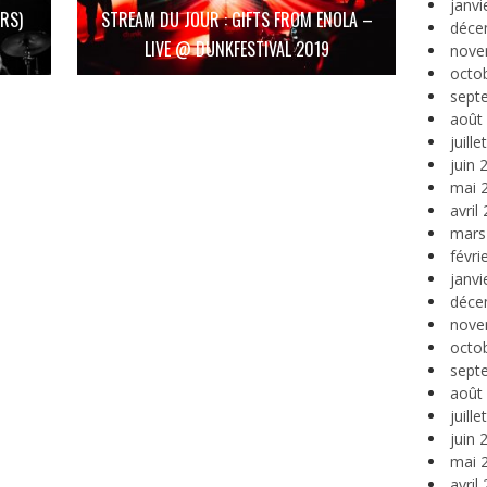
janvi
RS)
STREAM DU JOUR : GIFTS FROM ENOLA –
déce
LIVE @ DUNKFESTIVAL 2019
nove
octo
sept
août
juill
juin 
mai 
avril
mars
févri
janvi
déce
nove
octo
sept
août
juill
juin 
mai 
avril