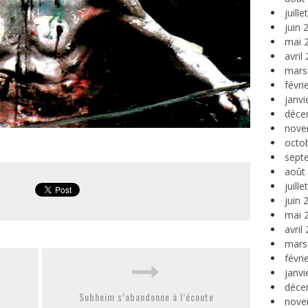
juill
juin 
mai 
avril
mars
févri
janvi
déce
nove
octo
sept
août
juill
juin 
mai 
avril
mars
févri
janvi
déce
Subheim s’abandonne à l’écoute
nove