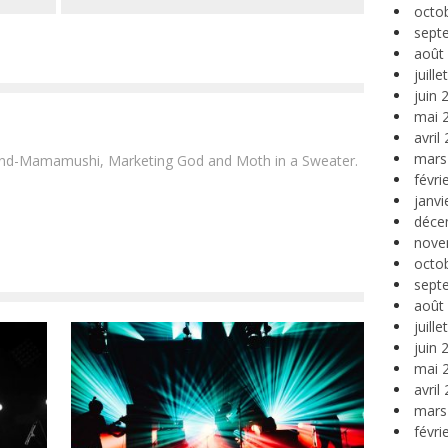
octo
sept
août
juill
juin 
mai 
avril
mars
and-Mamamushi, Marketing God and Moth in a Sweater.
févri
janvi
déce
nove
octo
sept
août
juill
juin 
mai 
avril
mars
févri