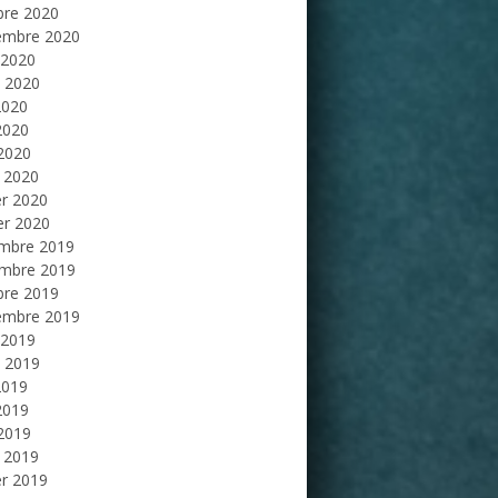
bre 2020
embre 2020
 2020
et 2020
2020
2020
 2020
 2020
er 2020
er 2020
mbre 2019
mbre 2019
bre 2019
embre 2019
 2019
et 2019
2019
2019
 2019
 2019
er 2019