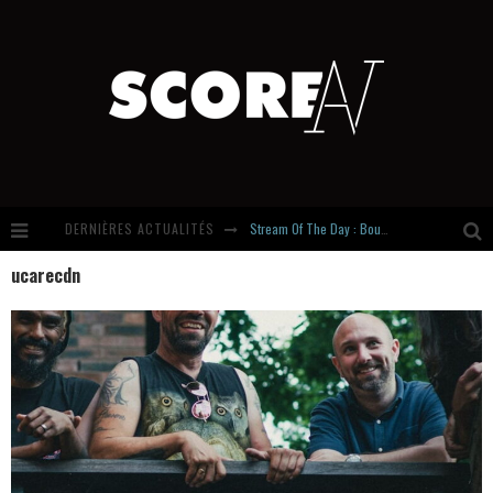
DERNIÈRES ACTUALITÉS
Stream Of The Day : Boundaries
ucarecdn
Russian Circles share « Empath » & « Eluvial » singles. Same Language. Different Damage.
Hardcore, Actually. Meet Cút Lộn
Introducing Newcomer : Gudewife