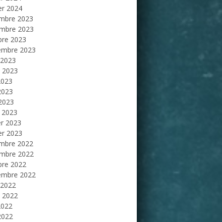
er 2024
mbre 2023
mbre 2023
bre 2023
embre 2023
 2023
et 2023
2023
2023
 2023
 2023
er 2023
er 2023
mbre 2022
mbre 2022
bre 2022
embre 2022
 2022
et 2022
2022
2022