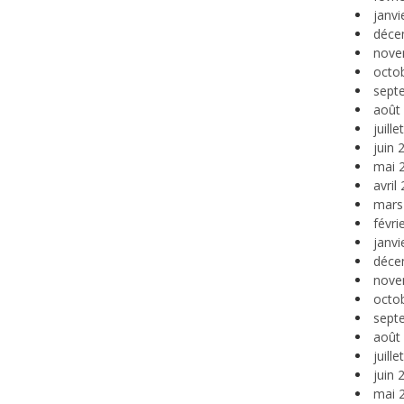
janvi
déce
nove
octo
sept
août
juill
juin 
mai 
avril
mars
févri
janvi
déce
nove
octo
sept
août
juill
juin 
mai 