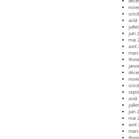
déce
nove
octo
août
juill
juin 
mai 
avril
mars
févri
janvi
déce
nove
octo
sept
août
juill
juin 
mai 
avril
mars
févri