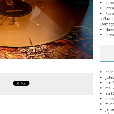
Intr
Stre
Russi
« Eluvia
Damage
Hardc
Stre
août
juill
juin 
mai 
avril
mars
févri
janvi