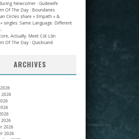
oducing Newcomer : Gudewife
am Of The Day : Boundaries
an Circles share « Empath » &
l » singles. Same Language. Different
.
ore, Actually. Meet Cút Lộn
am Of The Day : Quicksand
ARCHIVES
 2026
et 2026
2026
2026
 2026
 2026
er 2026
er 2026