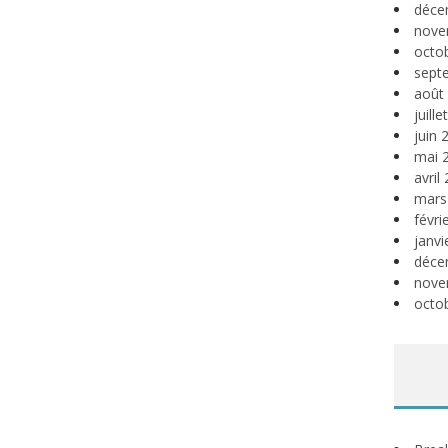
déce
nove
octo
sept
août
juill
juin 
mai 
avril
mars
févri
janvi
déce
nove
octo