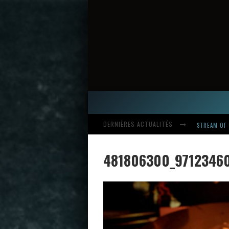
DERNIÈRES ACTUALITÉS
HARDCORE, 
481806300_9712346
INTRODUCI
STREAM OF 