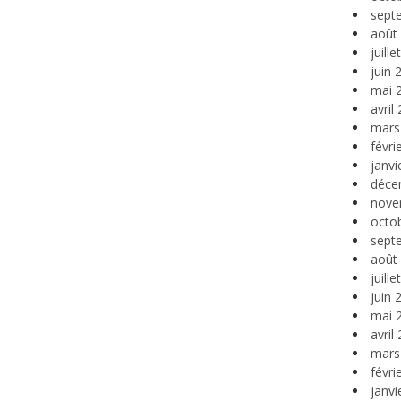
sept
août
juill
juin 
mai 
avril
mars
févri
janvi
déce
nove
octo
sept
août
juill
juin 
mai 
avril
mars
févri
janvi