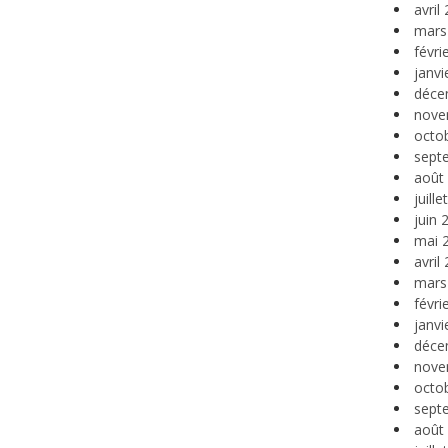
avril
mars
févri
janvi
déce
nove
octo
sept
août
juill
juin 
mai 
avril
mars
févri
janvi
déce
nove
octo
sept
août