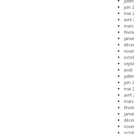
juill
juin 
mai 
avril
mars
févri
janvi
déce
nove
octo
sept
août
juill
juin 
mai 
avril
mars
févri
janvi
déce
nove
octo