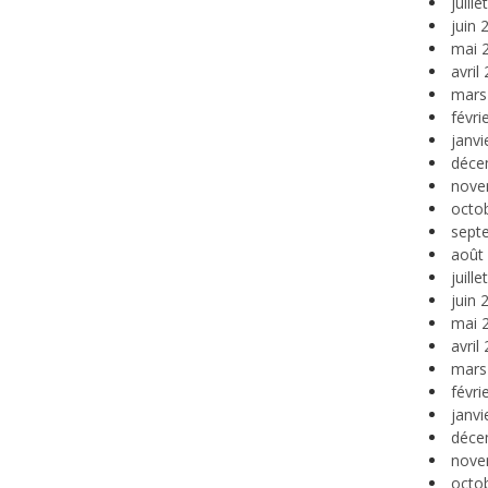
juill
juin 
mai 
avril
mars
févri
janvi
déce
nove
octo
sept
août
juill
juin 
mai 
avril
mars
févri
janvi
déce
nove
octo