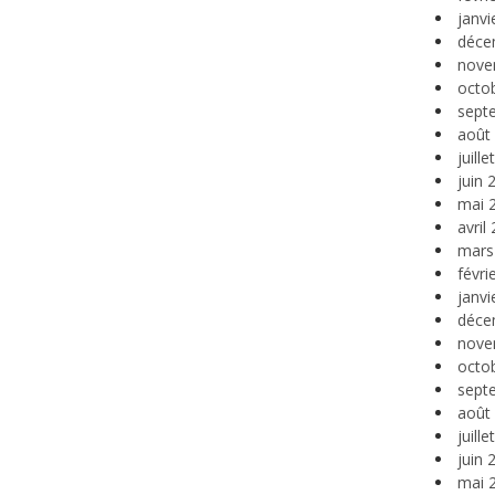
janvi
déce
nove
octo
sept
août
juill
juin 
mai 
avril
mars
févri
janvi
déce
nove
octo
sept
août
juill
juin 
mai 