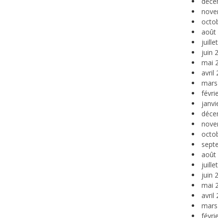
déce
nove
octo
août
juill
juin 
mai 
avril
mars
févri
janvi
déce
nove
octo
sept
août
juill
juin 
mai 
avril
mars
févri