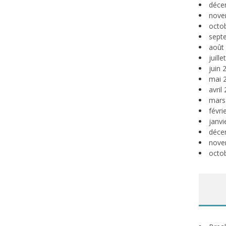
déce
nove
octo
sept
août
juill
juin 
mai 
avril
mars
févri
janvi
déce
nove
octo