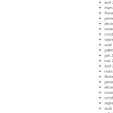
avril
mars
févri
janvi
déce
nove
octo
sept
août
juill
juin 
mai 
avril
mars
févri
janvi
déce
nove
octo
sept
août