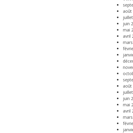
sept
août
juill
juin 
mai 
avril
mars
févri
janvi
déce
nove
octo
sept
août
juill
juin 
mai 
avril
mars
févri
janvi