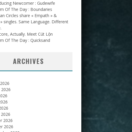
oducing Newcomer : Gudewife
am Of The Day : Boundaries
an Circles share « Empath » &
l » singles. Same Language. Different
.
ore, Actually. Meet Cút Lộn
am Of The Day : Quicksand
ARCHIVES
 2026
et 2026
2026
2026
 2026
 2026
er 2026
er 2026