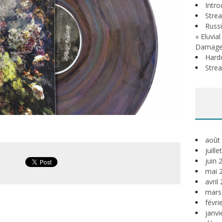
Intr
Stre
Russi
« Eluvia
Damage
Hardc
Stre
août
juill
juin 
mai 
avril
mars
févri
janvi