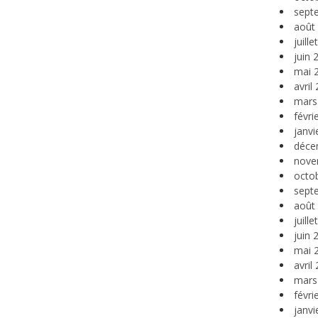
sept
août
juill
juin 
mai 
avril
mars
févri
janvi
déce
nove
octo
sept
août
juill
juin 
mai 
avril
mars
févri
janvi