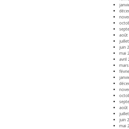
janvi
déce
nove
octo
sept
août
juill
juin 
mai 
avril
mars
févri
janvi
déce
nove
octo
sept
août
juill
juin 
mai 