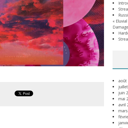
Intr
Stre
Russi
« Eluvia
Damage
Hardc
Stre
août
juill
juin 
mai 
avril
mars
févri
janvi