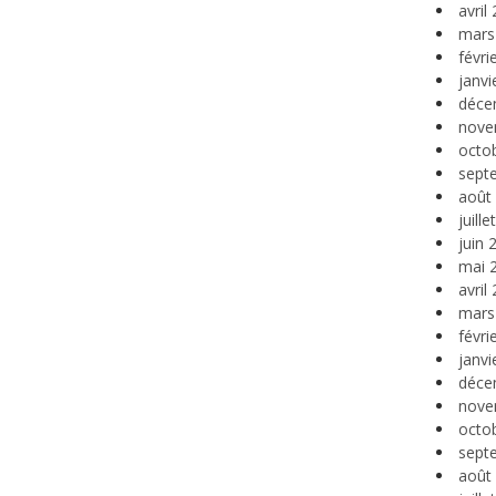
avril
mars
févri
janvi
déce
nove
octo
sept
août
juill
juin 
mai 
avril
mars
févri
janvi
déce
nove
octo
sept
août