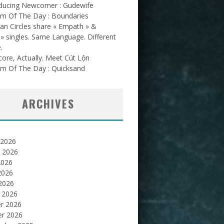
oducing Newcomer : Gudewife
am Of The Day : Boundaries
an Circles share « Empath » &
l » singles. Same Language. Different
.
ore, Actually. Meet Cút Lộn
am Of The Day : Quicksand
ARCHIVES
 2026
et 2026
2026
2026
 2026
 2026
er 2026
er 2026