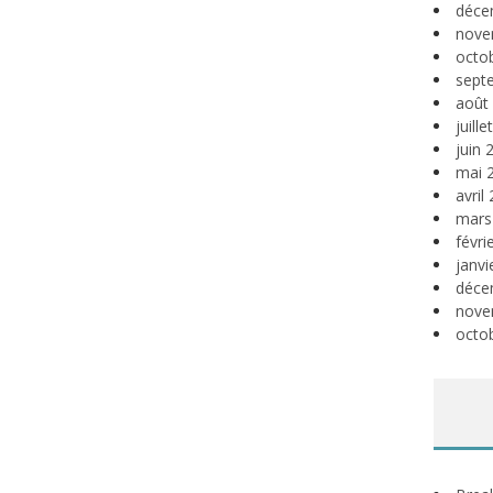
déce
nove
octo
sept
août
juill
juin 
mai 
avril
mars
févri
janvi
déce
nove
octo