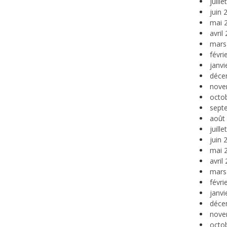
juill
juin 
mai 
avril
mars
févri
janvi
déce
nove
octo
sept
août
juill
juin 
mai 
avril
mars
févri
janvi
déce
nove
octo