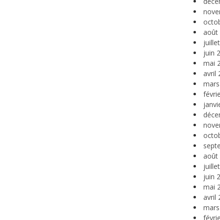
déce
nove
octo
août
juill
juin 
mai 
avril
mars
févri
janvi
déce
nove
octo
sept
août
juill
juin 
mai 
avril
mars
févri