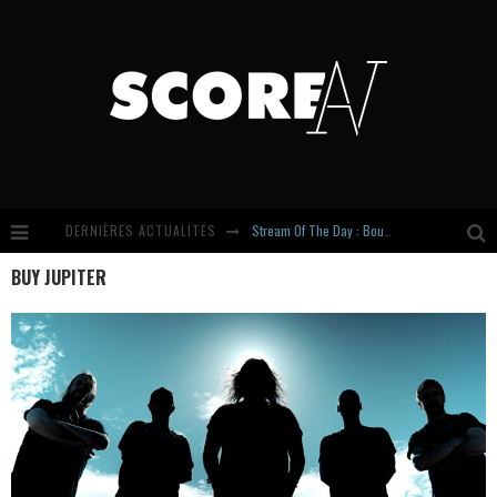
DERNIÈRES ACTUALITÉS
Stream Of The Day : Boundaries
BUY JUPITER
Russian Circles share « Empath » & « Eluvial » singles. Same Language. Different Damage.
Hardcore, Actually. Meet Cút Lộn
Introducing Newcomer : Gudewife