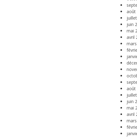
sept
août
juill
juin 
mai 
avril
mars
févri
janvi
déce
nove
octo
sept
août
juill
juin 
mai 
avril
mars
févri
janvi