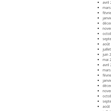
avril
mars
févri
janvi
déce
nove
octo
sept
août
juill
juin 
mai 
avril
mars
févri
janvi
déce
nove
octo
sept
août