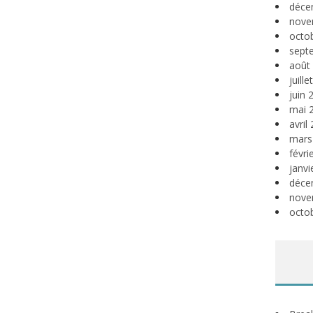
déce
nove
octo
sept
août
juill
juin 
mai 
avril
mars
févri
janvi
déce
nove
octo