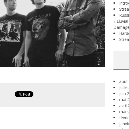
Intr
Stre
Russi
« Eluvia
Damage
Hardc
Stre
août
juill
juin 
mai 
avril
mars
févri
janvi