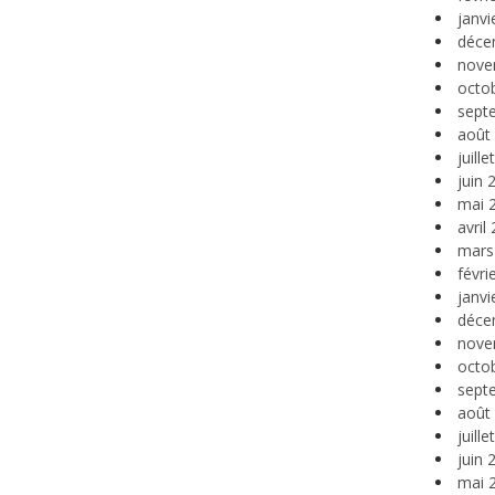
janvi
déce
nove
octo
sept
août
juill
juin 
mai 
avril
mars
févri
janvi
déce
nove
octo
sept
août
juill
juin 
mai 