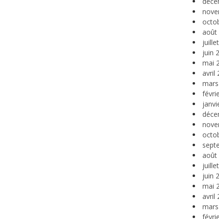
déce
nove
octo
août
juill
juin 
mai 
avril
mars
févri
janvi
déce
nove
octo
sept
août
juill
juin 
mai 
avril
mars
févri