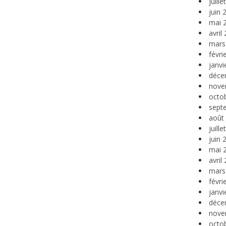
juill
juin 
mai 
avril
mars
févri
janvi
déce
nove
octo
sept
août
juill
juin 
mai 
avril
mars
févri
janvi
déce
nove
octo