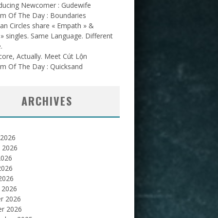
oducing Newcomer : Gudewife
am Of The Day : Boundaries
an Circles share « Empath » &
l » singles. Same Language. Different
.
ore, Actually. Meet Cút Lộn
am Of The Day : Quicksand
ARCHIVES
 2026
et 2026
2026
2026
 2026
 2026
er 2026
er 2026