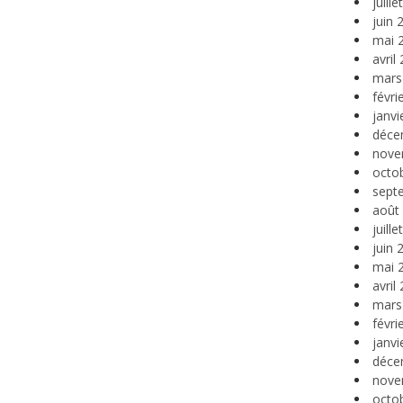
juill
juin 
mai 
avril
mars
févri
janvi
déce
nove
octo
sept
août
juill
juin 
mai 
avril
mars
févri
janvi
déce
nove
octo