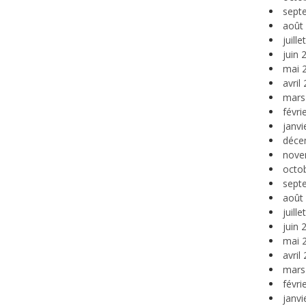
sept
août
juill
juin 
mai 
avril
mars
févri
janvi
déce
nove
octo
sept
août
juill
juin 
mai 
avril
mars
févri
janvi