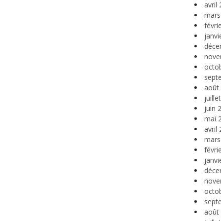
avril
mars
févri
janvi
déce
nove
octo
sept
août
juill
juin 
mai 
avril
mars
févri
janvi
déce
nove
octo
sept
août