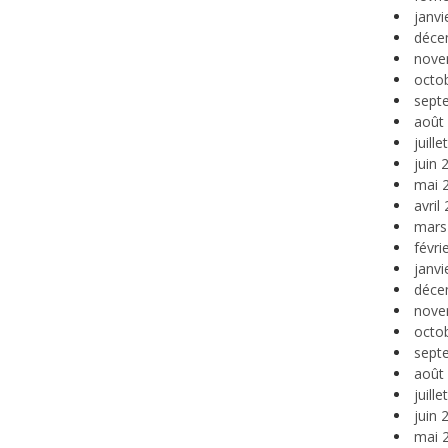
janvi
déce
nove
octo
sept
août
juill
juin 
mai 
avril
mars
févri
janvi
déce
nove
octo
sept
août
juill
juin 
mai 