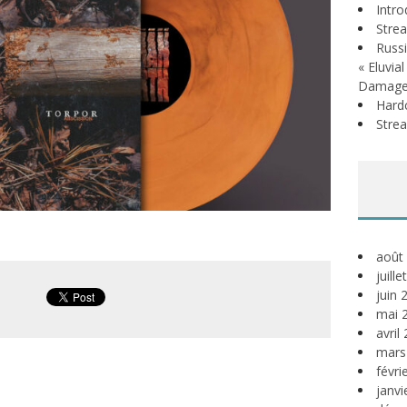
Intr
Stre
Russi
« Eluvia
Damage
Hardc
Stre
août
juill
juin 
mai 
avril
mars
févri
janvi