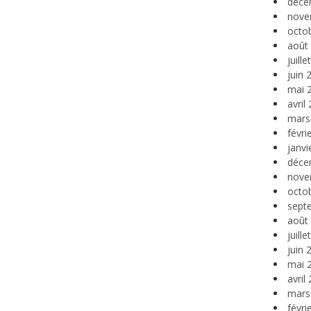
déce
nove
octo
août
juill
juin 
mai 
avril
mars
févri
janvi
déce
nove
octo
sept
août
juill
juin 
mai 
avril
mars
févri