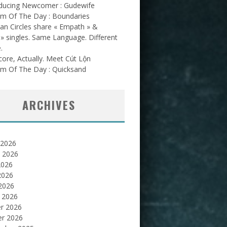
oducing Newcomer : Gudewife
am Of The Day : Boundaries
an Circles share « Empath » &
l » singles. Same Language. Different
.
ore, Actually. Meet Cút Lộn
am Of The Day : Quicksand
ARCHIVES
 2026
et 2026
2026
2026
 2026
 2026
er 2026
er 2026