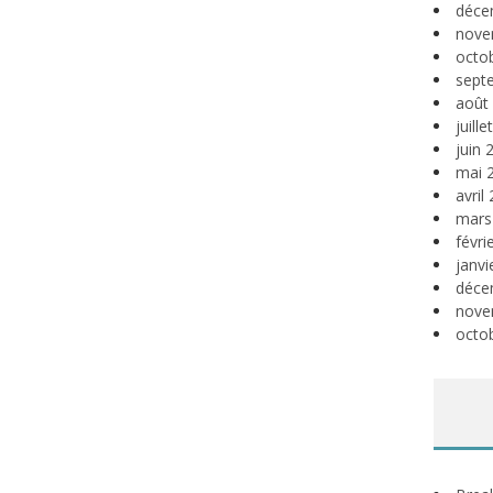
déce
nove
octo
sept
août
juill
juin 
mai 
avril
mars
févri
janvi
déce
nove
octo