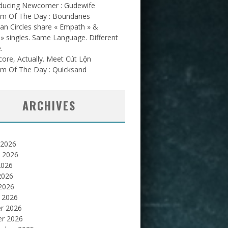
oducing Newcomer : Gudewife
am Of The Day : Boundaries
an Circles share « Empath » &
l » singles. Same Language. Different
.
ore, Actually. Meet Cút Lộn
am Of The Day : Quicksand
ARCHIVES
 2026
et 2026
2026
2026
 2026
 2026
er 2026
er 2026