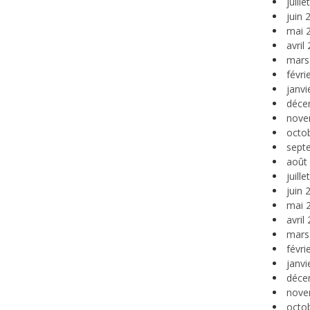
juill
juin 
mai 
avril
mars
févri
janvi
déce
nove
octo
sept
août
juill
juin 
mai 
avril
mars
févri
janvi
déce
nove
octo