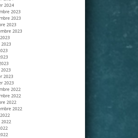
er 2024
mbre 2023
mbre 2023
bre 2023
embre 2023
 2023
et 2023
2023
2023
 2023
 2023
er 2023
er 2023
mbre 2022
mbre 2022
bre 2022
embre 2022
 2022
et 2022
2022
2022