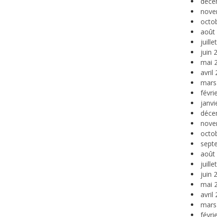
déce
nove
octo
août
juill
juin 
mai 
avril
mars
févri
janvi
déce
nove
octo
sept
août
juill
juin 
mai 
avril
mars
févri