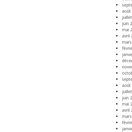
sept
août
juill
juin 
mai 
avril
mars
févri
janvi
déce
nove
octo
sept
août
juill
juin 
mai 
avril
mars
févri
janvi