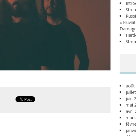
Intr
Stre
Russi
« Eluvia
Damage
Hardc
Stre
août
juill
juin 
mai 
avril
mars
févri
janvi