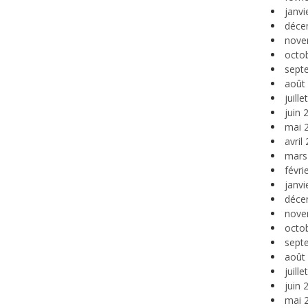
janvi
déce
nove
octo
sept
août
juill
juin 
mai 
avril
mars
févri
janvi
déce
nove
octo
sept
août
juill
juin 
mai 