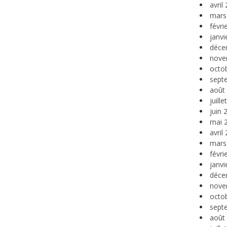
avril
mars
févri
janvi
déce
nove
octo
sept
août
juill
juin 
mai 
avril
mars
févri
janvi
déce
nove
octo
sept
août