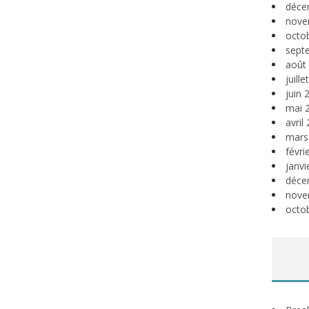
déce
nove
octo
sept
août
juill
juin 
mai 
avril
mars
févri
janvi
déce
nove
octo