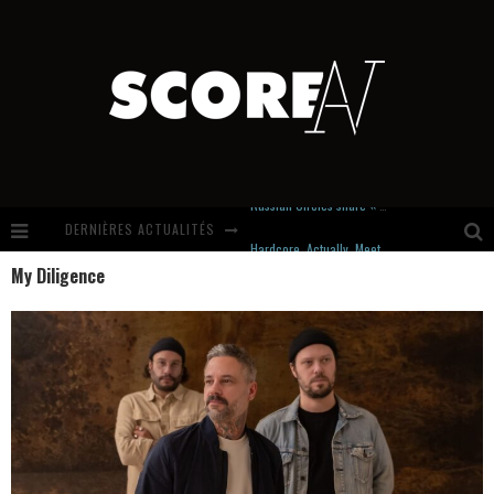
DERNIÈRES ACTUALITÉS
Hardcore, Actually. Meet Cút Lộn
My Diligence
Introducing Newcomer : Gudewife
Stream Of The Day : Boundaries
Russian Circles share « Empath » & « Eluvial » singles. Same Language. Different Damage.